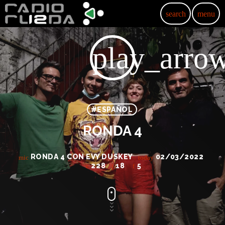
search
menu
play_arro
#ESPAÑOL
RONDA 4
RONDA 4 CON EVY DUSKEY
02/03/2022
mic
today
228
18
5