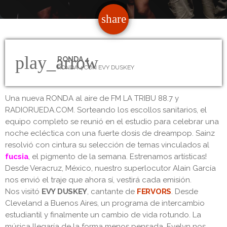
share
email
18
play_arrow
RONDA 4
RONDA 4 CON EVY DUSKEY
Una nueva RONDA al aire de FM LA TRIBU 88.7 y
RADIORUEDA.COM. Sorteando los escollos sanitarios, el
equipo completo se reunió en el estudio para celebrar una
noche ecléctica con una fuerte dosis de dreampop. Sainz
resolvió con cintura su selección de temas vinculados al
fucsia
, el pigmento de la semana. Estrenamos artísticas!
Desde Veracruz, México, nuestro superlocutor Alain García
nos envió el traje que ahora sí, vestirá cada emisión.
Nos visitó
EVY DUSKEY
, cantante de
FERVORS
. Desde
Cleveland a Buenos Aires, un programa de intercambio
estudiantil y finalmente un cambio de vida rotundo. La
música llegaría de la forma menos pensada. Evelyn nos