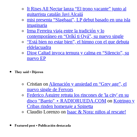
It Rises All Nectar lanza “El trono vacante” junto al
guitarrista catalán Javi Alcalá
misi presenta “Slagbaai”, LP debut basado en una isla
imaginaria
Irma Ferreira viaja entre la tradición y lo
contemporáneo en “Oríkì ti Oyá”, su nuevo single
“Está bien no estar bien”, el himno con el que debuta
eldelacuadra
Diog Caltad invoca ternura y calma en “Silencio”, su
nuevo EP
They said • Dijeron
Cristian
on
Alienación y ansiedad en “Grey age”, el
nuevo single de Fervors
Federico Aguirre retrata los rincones de 'la city' en su
disco "Barrio" ⋆ RADIORUEDA.COM
on
Kotringo y
Cribas rinden homenaje a Spinetta
Claudio Lorenzo
on
Isaac & Nora: niños al rescate!
Featured post • Publicación destacada