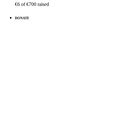
€6
of
€700
raised
DONATE