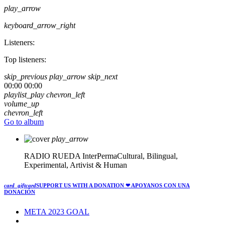
play_arrow
keyboard_arrow_right
Listeners:
Top listeners:
skip_previous
play_arrow
skip_next
00:00
00:00
playlist_play
chevron_left
volume_up
chevron_left
Go to album
play_arrow
RADIO RUEDA
InterPermaCultural, Bilingual,
Experimental, Artivist & Human
card_giftcard
SUPPORT US WITH A DONATION
❤ APOYANOS CON UNA
DONACIÓN
META 2023 GOAL