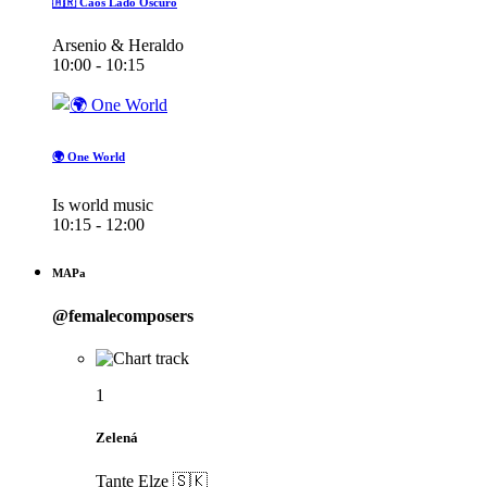
🇦🇷 Caos Lado Oscuro
Arsenio & Heraldo
10:00 - 10:15
🌍 One World
Is world music
10:15 - 12:00
MAPa
@femalecomposers
1
Zelená
Tante Elze 🇸🇰