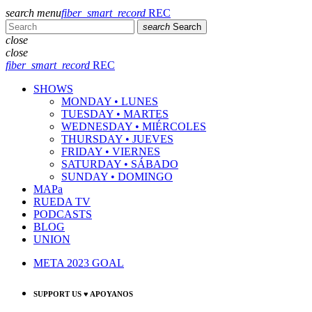
search
menu
fiber_smart_record
REC
search
Search
close
close
fiber_smart_record
REC
SHOWS
MONDAY • LUNES
TUESDAY • MARTES
WEDNESDAY • MIÉRCOLES
THURSDAY • JUEVES
FRIDAY • VIERNES
SATURDAY • SÁBADO
SUNDAY • DOMINGO
MAPa
RUEDA TV
PODCASTS
BLOG
UNION
META 2023 GOAL
SUPPORT US ♥ APOYANOS