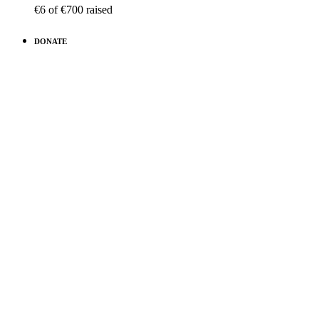
€6
of
€700
raised
DONATE