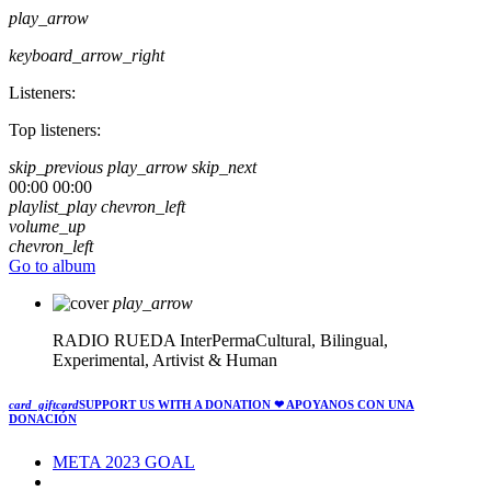
play_arrow
keyboard_arrow_right
Listeners:
Top listeners:
skip_previous
play_arrow
skip_next
00:00
00:00
playlist_play
chevron_left
volume_up
chevron_left
Go to album
play_arrow
RADIO RUEDA
InterPermaCultural, Bilingual,
Experimental, Artivist & Human
card_giftcard
SUPPORT US WITH A DONATION
❤ APOYANOS CON UNA
DONACIÓN
META 2023 GOAL