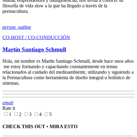
Mamá, emprendedora y multipotencial, nos invita a conocer su
filosofía de vida slow a la que ha llegado a través de la
permacultura.
person_outline
CO-HOST / CO-CONDUCCIÓN
Martín Santiago Schmull
Hola, mi nombre es Martín Santiago Schmull, desde hace unos años
me estoy formando y capacitando constantemente en temas
relacionados al cuidado del medioambiente, utilizando y siguiendo a
la Permacultura como herramienta de diseño integral u holístico de
sistemas.
email
Rate it
1
2
3
4
5
CHECK THIS OUT • MIRA ESTO