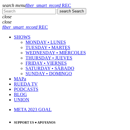
search
menu
fiber_smart_record
REC
search
Search
close
close
fiber_smart_record
REC
SHOWS
MONDAY • LUNES
TUESDAY • MARTES
WEDNESDAY • MIÉRCOLES
THURSDAY • JUEVES
FRIDAY • VIERNES
SATURDAY • SÁBADO
SUNDAY • DOMINGO
MAPa
RUEDA TV
PODCASTS
BLOG
UNION
META 2023 GOAL
SUPPORT US ♥ APOYANOS