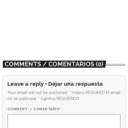
ROTATE
Piratería Caribeña y Contrabando, un
minimix grabado en directo por Ruido
Selecto
today
09/01/2020
40
COMMENTS / COMENTARIOS (0)
Leave a reply • Dejar una respuesta
Your email will not be published. * means REQUIRED El email
no se publicará. * significa REQUERIDO
COMMENT* / COMENTARIO*