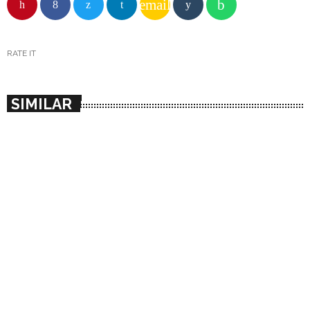
email
RATE IT
SIMILAR
insert_link