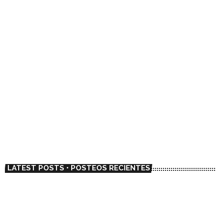
NEWS / NOTICIAS
El dúo chileno Metalengua adelanta su
primer LP con el single “La Mantequilla”
today
01/23/2023
6738
1
LATEST POSTS • POSTEOS RECIENTES