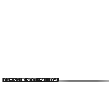
DEEP HOUSE
🇩🇪 Music from Space
23:00 - 00:00
🇩🇪 Music from Space
COMING UP NEXT • YA LLEGA