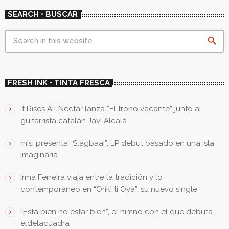
SEARCH • BUSCAR
search
FRESH INK • TINTA FRESCA
It Rises All Nectar lanza “El trono vacante” junto al
guitarrista catalán Javi Alcalá
misi presenta “Slagbaai”, LP debut basado en una isla
imaginaria
Irma Ferreira viaja entre la tradición y lo
contemporáneo en “Oríkì ti Oyá”, su nuevo single
“Está bien no estar bien”, el himno con el que debuta
eldelacuadra