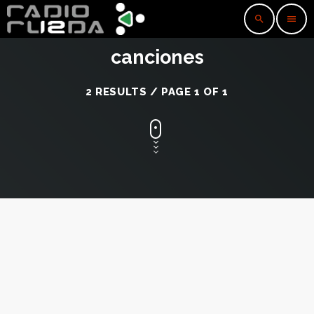
search
menu
canciones
2 RESULTS / PAGE 1 OF 1
insert_link