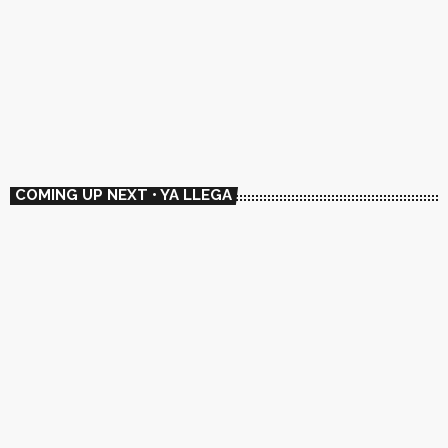
FOLK
🇦🇷 El ADN SonoAmericano
13:00 - 14:00
COMING UP NEXT • YA LLEGA