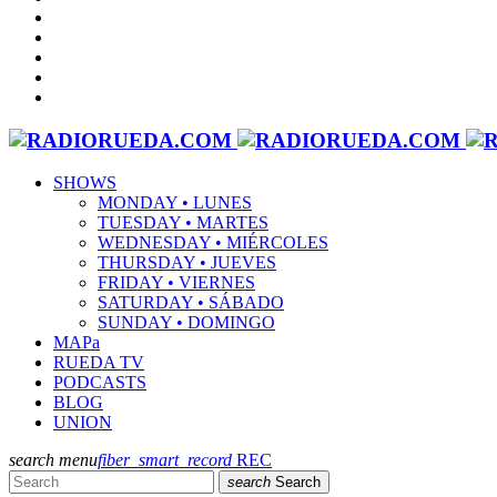
SHOWS
MONDAY • LUNES
TUESDAY • MARTES
WEDNESDAY • MIÉRCOLES
THURSDAY • JUEVES
FRIDAY • VIERNES
SATURDAY • SÁBADO
SUNDAY • DOMINGO
MAPa
RUEDA TV
PODCASTS
BLOG
UNION
search
menu
fiber_smart_record
REC
search
Search