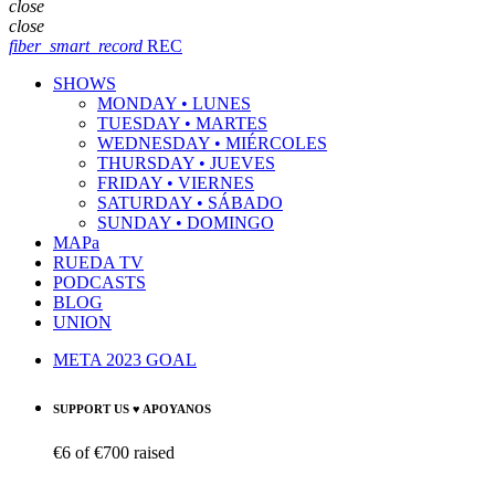
close
close
fiber_smart_record
REC
SHOWS
MONDAY • LUNES
TUESDAY • MARTES
WEDNESDAY • MIÉRCOLES
THURSDAY • JUEVES
FRIDAY • VIERNES
SATURDAY • SÁBADO
SUNDAY • DOMINGO
MAPa
RUEDA TV
PODCASTS
BLOG
UNION
META 2023 GOAL
SUPPORT US ♥ APOYANOS
€6
of
€700
raised