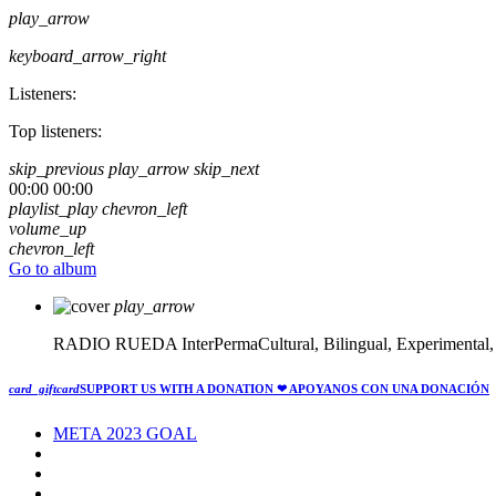
play_arrow
keyboard_arrow_right
Listeners:
Top listeners:
skip_previous
play_arrow
skip_next
00:00
00:00
playlist_play
chevron_left
volume_up
chevron_left
Go to album
play_arrow
RADIO RUEDA
InterPermaCultural, Bilingual, Experimental
card_giftcard
SUPPORT US WITH A DONATION
❤ APOYANOS CON UNA DONACIÓN
META 2023 GOAL