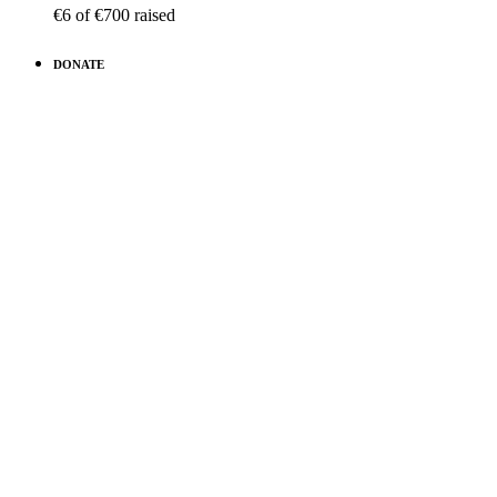
€6
of
€700
raised
DONATE