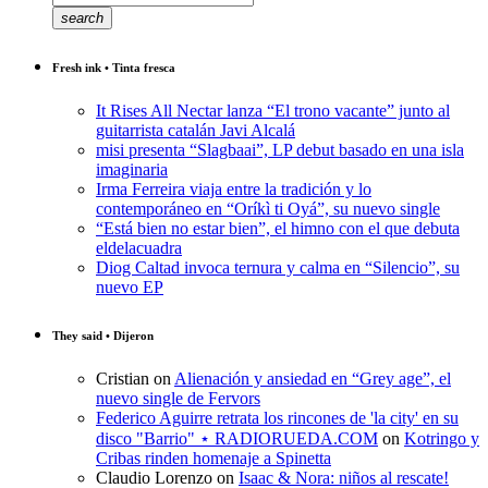
search
Fresh ink • Tinta fresca
It Rises All Nectar lanza “El trono vacante” junto al
guitarrista catalán Javi Alcalá
misi presenta “Slagbaai”, LP debut basado en una isla
imaginaria
Irma Ferreira viaja entre la tradición y lo
contemporáneo en “Oríkì ti Oyá”, su nuevo single
“Está bien no estar bien”, el himno con el que debuta
eldelacuadra
Diog Caltad invoca ternura y calma en “Silencio”, su
nuevo EP
They said • Dijeron
Cristian
on
Alienación y ansiedad en “Grey age”, el
nuevo single de Fervors
Federico Aguirre retrata los rincones de 'la city' en su
disco "Barrio" ⋆ RADIORUEDA.COM
on
Kotringo y
Cribas rinden homenaje a Spinetta
Claudio Lorenzo
on
Isaac & Nora: niños al rescate!