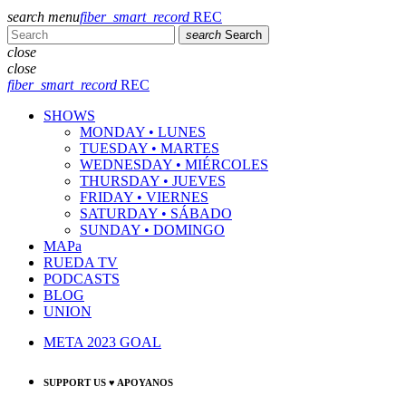
search
menu
fiber_smart_record
REC
search
Search
close
close
fiber_smart_record
REC
SHOWS
MONDAY • LUNES
TUESDAY • MARTES
WEDNESDAY • MIÉRCOLES
THURSDAY • JUEVES
FRIDAY • VIERNES
SATURDAY • SÁBADO
SUNDAY • DOMINGO
MAPa
RUEDA TV
PODCASTS
BLOG
UNION
META 2023 GOAL
SUPPORT US ♥ APOYANOS