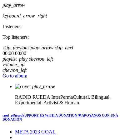
play_arrow
keyboard_arrow_right
Listeners:
Top listeners:
skip_previous
play_arrow
skip_next
00:00
00:00
playlist_play
chevron_left
volume_up
chevron_left
Go to album
play_arrow
RADIO RUEDA
InterPermaCultural, Bilingual,
Experimental, Artivist & Human
card_giftcard
SUPPORT US WITH A DONATION
❤ APOYANOS CON UNA
DONACIÓN
META 2023 GOAL