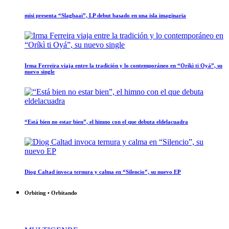
misi presenta “Slagbaai”, LP debut basado en una isla imaginaria
Irma Ferreira viaja entre la tradición y lo contemporáneo en “Oríkì ti Oyá”, su
nuevo single
“Está bien no estar bien”, el himno con el que debuta eldelacuadra
Diog Caltad invoca ternura y calma en “Silencio”, su nuevo EP
Orbiting • Orbitando