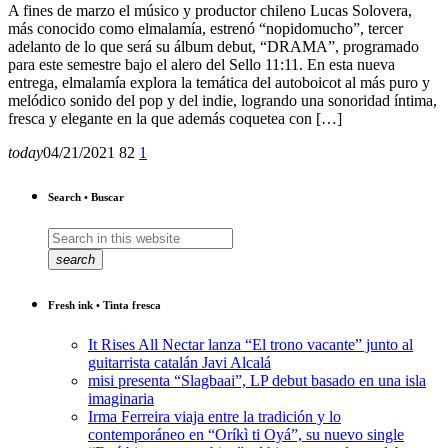
A fines de marzo el músico y productor chileno Lucas Solovera,
más conocido como elmalamía, estrenó “nopidomucho”, tercer
adelanto de lo que será su álbum debut, “DRAMA”, programado
para este semestre bajo el alero del Sello 11:11. En esta nueva
entrega, elmalamía explora la temática del autoboicot al más puro y
melódico sonido del pop y del indie, logrando una sonoridad íntima,
fresca y elegante en la que además coquetea con […]
today
04/21/2021
82
1
Search • Buscar
search
Fresh ink • Tinta fresca
It Rises All Nectar lanza “El trono vacante” junto al
guitarrista catalán Javi Alcalá
misi presenta “Slagbaai”, LP debut basado en una isla
imaginaria
Irma Ferreira viaja entre la tradición y lo
contemporáneo en “Oríkì ti Oyá”, su nuevo single