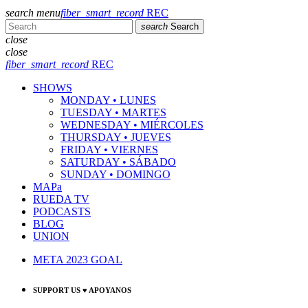
search
menu
fiber_smart_record
REC
search
Search
close
close
fiber_smart_record
REC
SHOWS
MONDAY • LUNES
TUESDAY • MARTES
WEDNESDAY • MIÉRCOLES
THURSDAY • JUEVES
FRIDAY • VIERNES
SATURDAY • SÁBADO
SUNDAY • DOMINGO
MAPa
RUEDA TV
PODCASTS
BLOG
UNION
META 2023 GOAL
SUPPORT US ♥ APOYANOS