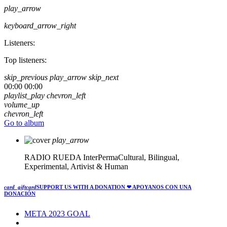
play_arrow
keyboard_arrow_right
Listeners:
Top listeners:
skip_previous
play_arrow
skip_next
00:00
00:00
playlist_play
chevron_left
volume_up
chevron_left
Go to album
play_arrow
RADIO RUEDA
InterPermaCultural, Bilingual,
Experimental, Artivist & Human
card_giftcard
SUPPORT US WITH A DONATION
❤ APOYANOS CON UNA
DONACIÓN
META 2023 GOAL