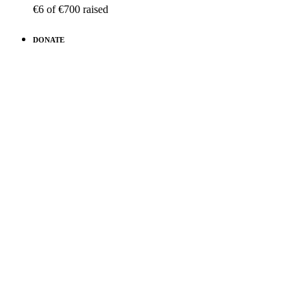
€6
of
€700
raised
DONATE