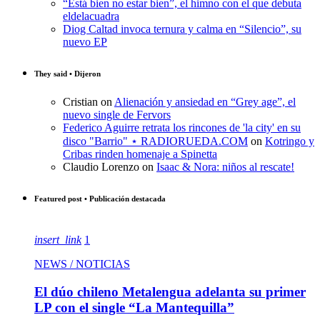
“Está bien no estar bien”, el himno con el que debuta
eldelacuadra
Diog Caltad invoca ternura y calma en “Silencio”, su
nuevo EP
They said • Dijeron
Cristian
on
Alienación y ansiedad en “Grey age”, el
nuevo single de Fervors
Federico Aguirre retrata los rincones de 'la city' en su
disco "Barrio" ⋆ RADIORUEDA.COM
on
Kotringo y
Cribas rinden homenaje a Spinetta
Claudio Lorenzo
on
Isaac & Nora: niños al rescate!
Featured post • Publicación destacada
insert_link
1
NEWS / NOTICIAS
El dúo chileno Metalengua adelanta su primer
LP con el single “La Mantequilla”