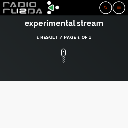
search
menu
experimental stream
1 RESULT / PAGE 1 OF 1
insert_link