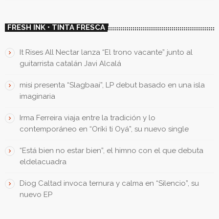
FRESH INK • TINTA FRESCA
It Rises All Nectar lanza “El trono vacante” junto al
guitarrista catalán Javi Alcalá
misi presenta “Slagbaai”, LP debut basado en una isla
imaginaria
Irma Ferreira viaja entre la tradición y lo
contemporáneo en “Oríkì ti Oyá”, su nuevo single
“Está bien no estar bien”, el himno con el que debuta
eldelacuadra
Diog Caltad invoca ternura y calma en “Silencio”, su
nuevo EP