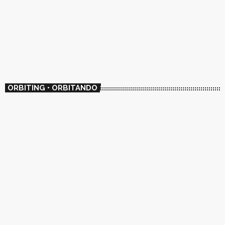
ORBITING • ORBITANDO
ENTREVISTAS
🛰️ Amordiscos
02:00 - 02:30