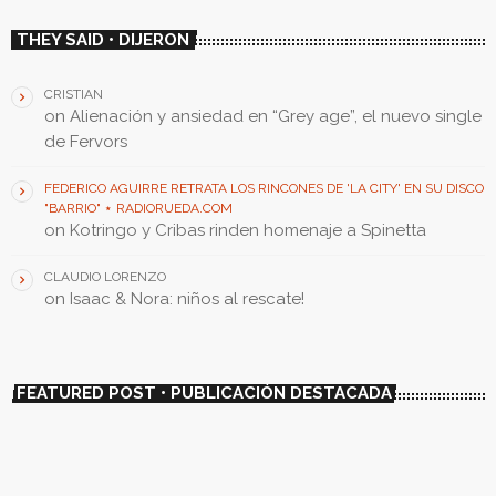
THEY SAID • DIJERON
CRISTIAN
on
Alienación y ansiedad en “Grey age”, el nuevo single
de Fervors
FEDERICO AGUIRRE RETRATA LOS RINCONES DE 'LA CITY' EN SU DISCO
"BARRIO" ⋆ RADIORUEDA.COM
on
Kotringo y Cribas rinden homenaje a Spinetta
CLAUDIO LORENZO
on
Isaac & Nora: niños al rescate!
FEATURED POST • PUBLICACIÓN DESTACADA
insert_link