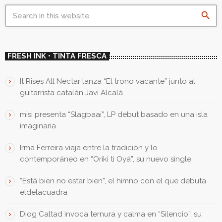
search
FRESH INK • TINTA FRESCA
It Rises All Nectar lanza “El trono vacante” junto al
guitarrista catalán Javi Alcalá
misi presenta “Slagbaai”, LP debut basado en una isla
imaginaria
Irma Ferreira viaja entre la tradición y lo
contemporáneo en “Oríkì ti Oyá”, su nuevo single
“Está bien no estar bien”, el himno con el que debuta
eldelacuadra
Diog Caltad invoca ternura y calma en “Silencio”, su