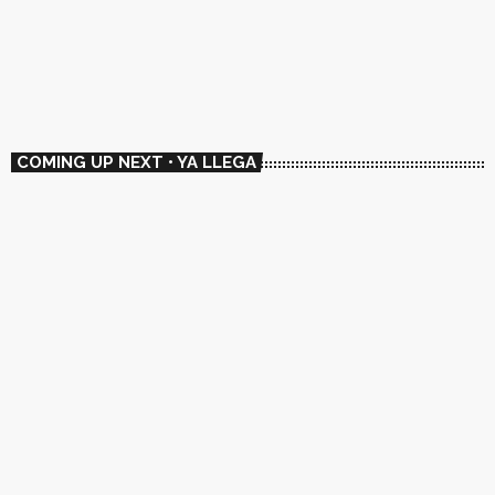
🇦🇷 Flipper
18:00 - 19:00
COMING UP NEXT • YA LLEGA