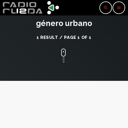
search
menu
género urbano
1 RESULT / PAGE 1 OF 1
insert_link