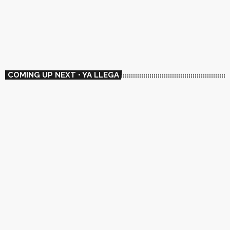
📻 Rotate
15:30 - 16:00
📻 Rotate
COMING UP NEXT • YA LLEGA