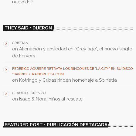
nuevo EP
THEY SAID • DIJERON
CRISTIAN
on
Alienación y ansiedad en “Grey age”, el nuevo single
de Fervors
FEDERICO AGUIRRE RETRATA LOS RINCONES DE 'LA CITY' EN SU DISCO
"BARRIO" ⋆ RADIORUEDA.COM
on
Kotringo y Cribas rinden homenaje a Spinetta
CLAUDIO LORENZO
on
Isaac & Nora: niños al rescate!
FEATURED POST • PUBLICACIÓN DESTACADA