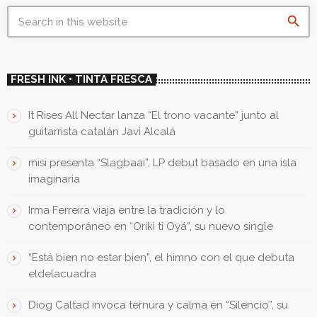
search
FRESH INK • TINTA FRESCA
It Rises All Nectar lanza “El trono vacante” junto al
guitarrista catalán Javi Alcalá
misi presenta “Slagbaai”, LP debut basado en una isla
imaginaria
Irma Ferreira viaja entre la tradición y lo
contemporáneo en “Oríkì ti Oyá”, su nuevo single
“Está bien no estar bien”, el himno con el que debuta
eldelacuadra
Diog Caltad invoca ternura y calma en “Silencio”, su