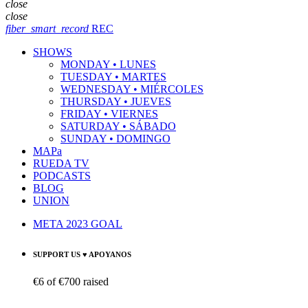
close
close
fiber_smart_record
REC
SHOWS
MONDAY • LUNES
TUESDAY • MARTES
WEDNESDAY • MIÉRCOLES
THURSDAY • JUEVES
FRIDAY • VIERNES
SATURDAY • SÁBADO
SUNDAY • DOMINGO
MAPa
RUEDA TV
PODCASTS
BLOG
UNION
META 2023 GOAL
SUPPORT US ♥ APOYANOS
€6
of
€700
raised