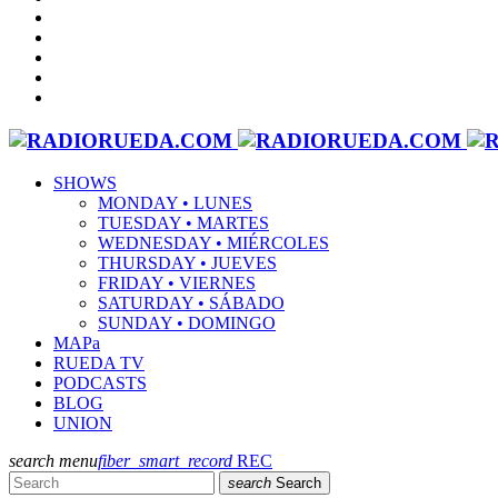
SHOWS
MONDAY • LUNES
TUESDAY • MARTES
WEDNESDAY • MIÉRCOLES
THURSDAY • JUEVES
FRIDAY • VIERNES
SATURDAY • SÁBADO
SUNDAY • DOMINGO
MAPa
RUEDA TV
PODCASTS
BLOG
UNION
search
menu
fiber_smart_record
REC
search
Search