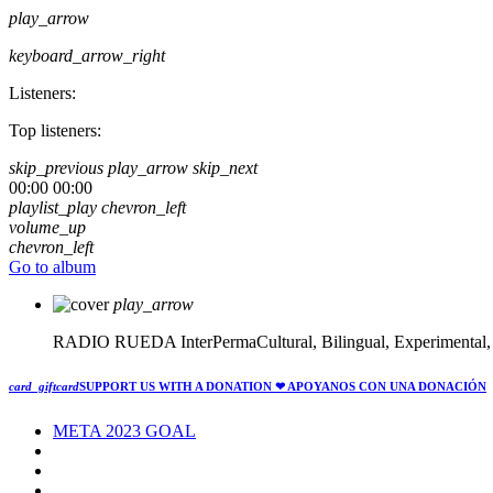
play_arrow
keyboard_arrow_right
Listeners:
Top listeners:
skip_previous
play_arrow
skip_next
00:00
00:00
playlist_play
chevron_left
volume_up
chevron_left
Go to album
play_arrow
RADIO RUEDA
InterPermaCultural, Bilingual, Experimental
card_giftcard
SUPPORT US WITH A DONATION
❤ APOYANOS CON UNA DONACIÓN
META 2023 GOAL