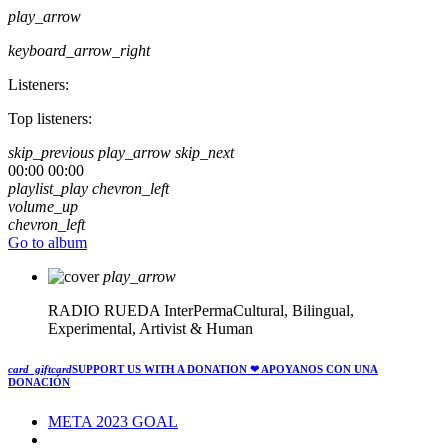
play_arrow
keyboard_arrow_right
Listeners:
Top listeners:
skip_previous
play_arrow
skip_next
00:00
00:00
playlist_play
chevron_left
volume_up
chevron_left
Go to album
play_arrow
RADIO RUEDA
InterPermaCultural, Bilingual,
Experimental, Artivist & Human
card_giftcard
SUPPORT US WITH A DONATION
❤ APOYANOS CON UNA
DONACIÓN
META 2023 GOAL