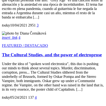
que esperan presentar este año. "Grey Age" es una canción sobre la
alienación y la ansiedad en una época de incertidumbre. El tema fue
escrito en plena pandemia, cuando al guitarrista le fue negada la
entrada a Argentina durante casi un año, mientras el resto de la
banda se embarcaba […]
today
10/04/2021
295
1
3
insert_link
4
FEATURED / DESTACADO
The Cultural Studies, and the power of electroprose
Under the idea of "spoken word electronica", this duo is pushing
our minds to think about several topics. Murder, discrimination,
corruption, press... The Cultural Studies slithered from the
underbelly of Brussels, formed by Oskar Pompa and the Stereo
Vampire, both immigrants. Oskar grew up under a Communist
regime. the Vampire, on the other hand was raised in the land that is,
in its very essence, the poster child of Capitalism. […]
today
05/24/2021
137
4