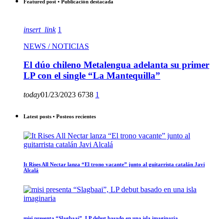
Featured post • Publicación destacada
insert_link
1
NEWS / NOTICIAS
El dúo chileno Metalengua adelanta su primer
LP con el single “La Mantequilla”
today
01/23/2023
6738
1
Latest posts • Posteos recientes
It Rises All Nectar lanza “El trono vacante” junto al guitarrista catalán Javi
Alcalá
misi presenta “Slagbaai”, LP debut basado en una isla imaginaria