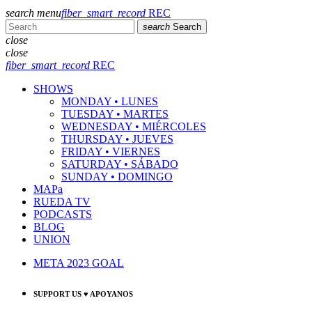
search
menu
fiber_smart_record
REC
search
Search
close
close
fiber_smart_record
REC
SHOWS
MONDAY • LUNES
TUESDAY • MARTES
WEDNESDAY • MIÉRCOLES
THURSDAY • JUEVES
FRIDAY • VIERNES
SATURDAY • SÁBADO
SUNDAY • DOMINGO
MAPa
RUEDA TV
PODCASTS
BLOG
UNION
META 2023 GOAL
SUPPORT US ♥ APOYANOS