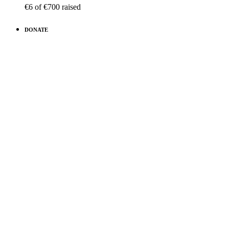
€6
of
€700
raised
DONATE