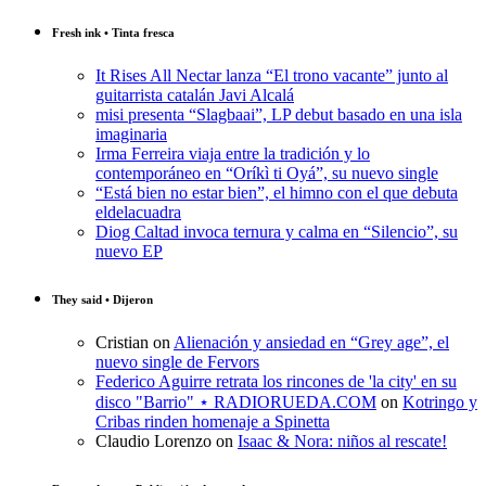
Fresh ink • Tinta fresca
It Rises All Nectar lanza “El trono vacante” junto al
guitarrista catalán Javi Alcalá
misi presenta “Slagbaai”, LP debut basado en una isla
imaginaria
Irma Ferreira viaja entre la tradición y lo
contemporáneo en “Oríkì ti Oyá”, su nuevo single
“Está bien no estar bien”, el himno con el que debuta
eldelacuadra
Diog Caltad invoca ternura y calma en “Silencio”, su
nuevo EP
They said • Dijeron
Cristian
on
Alienación y ansiedad en “Grey age”, el
nuevo single de Fervors
Federico Aguirre retrata los rincones de 'la city' en su
disco "Barrio" ⋆ RADIORUEDA.COM
on
Kotringo y
Cribas rinden homenaje a Spinetta
Claudio Lorenzo
on
Isaac & Nora: niños al rescate!