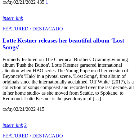
today
02/21/2022
435
1
insert_link
FEATURED / DESTACADO
Lotte Kestner releases her beautiful album ‘Lost
Songs’
Formerly featured on The Chemical Brothers' Grammy-winning
album 'Push the Button', Lotte Kestner garnered international
attention when HBO series The Young Pope used her version of
Beyonce’s 'Halo' in a pivotal scene. 'Lost Songs', first album of
originals since the internationally acclaimed 'Off White' (2017), is a
collection of songs composed and recorded over the last decade, all
in her home studio- as she moved from Seattle, to Spokane, to
Redmond. Lotte Kestner is the pseudonym of […]
today
02/21/2022
415
insert_link
2
FEATURED / DESTACADO