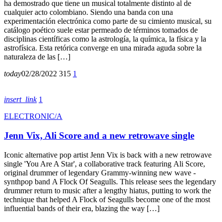
ha demostrado que tiene un musical totalmente distinto al de
cualquier acto colombiano. Siendo una banda con una
experimentación electrónica como parte de su cimiento musical, su
catálogo poético suele estar permeado de términos tomados de
disciplinas científicas como la astrología, la química, la física y la
astrofísica. Esta retórica converge en una mirada aguda sobre la
naturaleza de las […]
today
02/28/2022
315
1
insert_link
1
ELECTRONIC/A
Jenn Vix, Ali Score and a new retrowave single
Iconic alternative pop artist Jenn Vix is back with a new retrowave
single 'You Are A Star', a collaborative track featuring Ali Score,
original drummer of legendary Grammy-winning new wave -
synthpop band A Flock Of Seagulls. This release sees the legendary
drummer return to music after a lengthy hiatus, putting to work the
technique that helped A Flock of Seagulls become one of the most
influential bands of their era, blazing the way […]