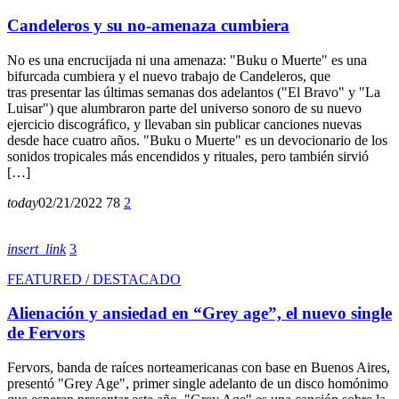
Candeleros y su no-amenaza cumbiera
No es una encrucijada ni una amenaza: "Buku o Muerte" es una
bifurcada cumbiera y el nuevo trabajo de Candeleros, que
tras presentar las últimas semanas dos adelantos ("El Bravo" y "La
Luisar") que alumbraron parte del universo sonoro de su nuevo
ejercicio discográfico, y llevaban sin publicar canciones nuevas
desde hace cuatro años. "Buku o Muerte" es un devocionario de los
sonidos tropicales más encendidos y rituales, pero también sirvió
[…]
today
02/21/2022
78
2
insert_link
3
FEATURED / DESTACADO
Alienación y ansiedad en “Grey age”, el nuevo single
de Fervors
Fervors, banda de raíces norteamericanas con base en Buenos Aires,
presentó "Grey Age", primer single adelanto de un disco homónimo