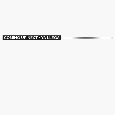
🇦🇷 El ADN SonoAmericano
13:00 - 14:00
COMING UP NEXT • YA LLEGA