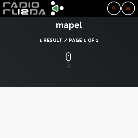
search
menu
mapel
1 RESULT / PAGE 1 OF 1
insert_link