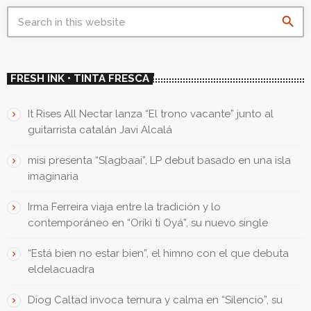
search
FRESH INK • TINTA FRESCA
It Rises All Nectar lanza “El trono vacante” junto al
guitarrista catalán Javi Alcalá
misi presenta “Slagbaai”, LP debut basado en una isla
imaginaria
Irma Ferreira viaja entre la tradición y lo
contemporáneo en “Oríkì ti Oyá”, su nuevo single
“Está bien no estar bien”, el himno con el que debuta
eldelacuadra
Diog Caltad invoca ternura y calma en “Silencio”, su