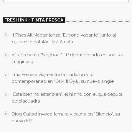
FRESH INK • TINTA FRESCA
It Rises All Nectar lanza “El trono vacante” junto al
guitarrista catalán Javi Alcalá
misi presenta “Slagbaai”, LP debut basado en una isla
imaginaria
Irma Ferreira viaja entre la tradición y lo
contemporáneo en “Oríkì ti Oyá”, su nuevo single
“Está bien no estar bien”, el himno con el que debuta
eldelacuadra
Diog Caltad invoca ternura y calma en “Silencio”, su
nuevo EP