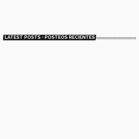
today
01/23/2023
6738
1
LATEST POSTS • POSTEOS RECIENTES