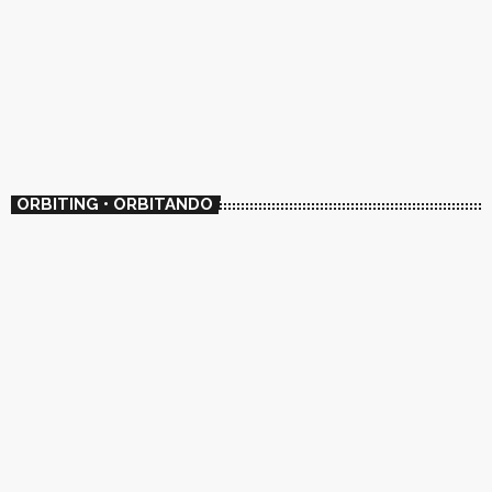
ORBITING • ORBITANDO
FOLK
🇦🇷 El ADN SonoAmericano