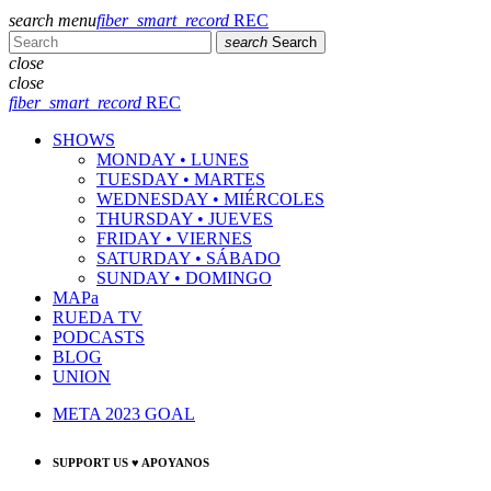
search
menu
fiber_smart_record
REC
search
Search
close
close
fiber_smart_record
REC
SHOWS
MONDAY • LUNES
TUESDAY • MARTES
WEDNESDAY • MIÉRCOLES
THURSDAY • JUEVES
FRIDAY • VIERNES
SATURDAY • SÁBADO
SUNDAY • DOMINGO
MAPa
RUEDA TV
PODCASTS
BLOG
UNION
META 2023 GOAL
SUPPORT US ♥ APOYANOS