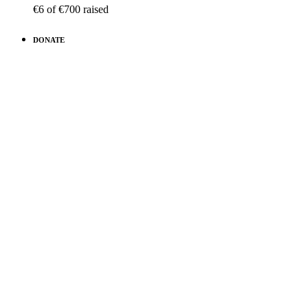
€6
of
€700
raised
DONATE