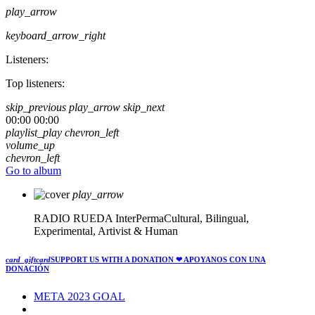
play_arrow
keyboard_arrow_right
Listeners:
Top listeners:
skip_previous
play_arrow
skip_next
00:00
00:00
playlist_play
chevron_left
volume_up
chevron_left
Go to album
play_arrow
RADIO RUEDA
InterPermaCultural, Bilingual,
Experimental, Artivist & Human
card_giftcard
SUPPORT US WITH A DONATION
❤ APOYANOS CON UNA
DONACIÓN
META 2023 GOAL