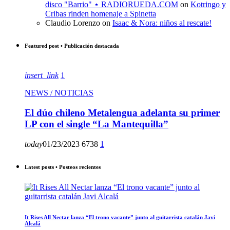
disco "Barrio" ⋆ RADIORUEDA.COM
on
Kotringo y
Cribas rinden homenaje a Spinetta
Claudio Lorenzo
on
Isaac & Nora: niños al rescate!
Featured post • Publicación destacada
insert_link
1
NEWS / NOTICIAS
El dúo chileno Metalengua adelanta su primer
LP con el single “La Mantequilla”
today
01/23/2023
6738
1
Latest posts • Posteos recientes
It Rises All Nectar lanza “El trono vacante” junto al guitarrista catalán Javi
Alcalá