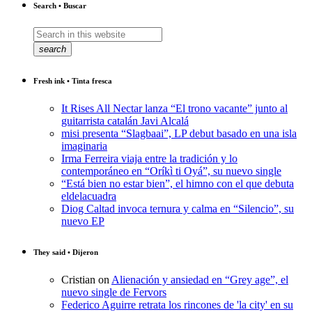
Search • Buscar
search
Fresh ink • Tinta fresca
It Rises All Nectar lanza “El trono vacante” junto al
guitarrista catalán Javi Alcalá
misi presenta “Slagbaai”, LP debut basado en una isla
imaginaria
Irma Ferreira viaja entre la tradición y lo
contemporáneo en “Oríkì ti Oyá”, su nuevo single
“Está bien no estar bien”, el himno con el que debuta
eldelacuadra
Diog Caltad invoca ternura y calma en “Silencio”, su
nuevo EP
They said • Dijeron
Cristian
on
Alienación y ansiedad en “Grey age”, el
nuevo single de Fervors
Federico Aguirre retrata los rincones de 'la city' en su