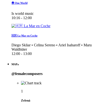
🌍 One World
Is world music
10:16 - 12:00
🇦🇷 La Mar en Coche
Diego Skliar • Celina Sereno • Ariel Isaharoff • Maru
Waldhüter
12:00 - 13:00
MAPa
@femalecomposers
1
Zelená