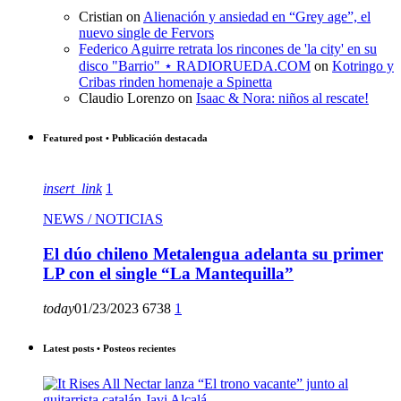
Cristian
on
Alienación y ansiedad en “Grey age”, el
nuevo single de Fervors
Federico Aguirre retrata los rincones de 'la city' en su
disco "Barrio" ⋆ RADIORUEDA.COM
on
Kotringo y
Cribas rinden homenaje a Spinetta
Claudio Lorenzo
on
Isaac & Nora: niños al rescate!
Featured post • Publicación destacada
insert_link
1
NEWS / NOTICIAS
El dúo chileno Metalengua adelanta su primer
LP con el single “La Mantequilla”
today
01/23/2023
6738
1
Latest posts • Posteos recientes