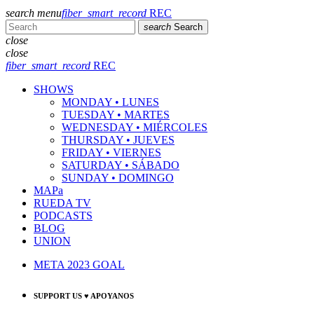
search
menu
fiber_smart_record
REC
search
Search
close
close
fiber_smart_record
REC
SHOWS
MONDAY • LUNES
TUESDAY • MARTES
WEDNESDAY • MIÉRCOLES
THURSDAY • JUEVES
FRIDAY • VIERNES
SATURDAY • SÁBADO
SUNDAY • DOMINGO
MAPa
RUEDA TV
PODCASTS
BLOG
UNION
META 2023 GOAL
SUPPORT US ♥ APOYANOS