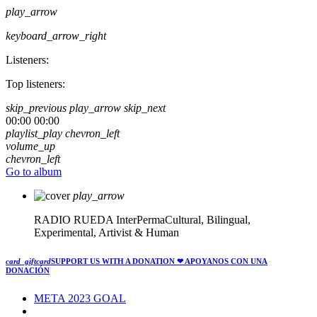
play_arrow
keyboard_arrow_right
Listeners:
Top listeners:
skip_previous
play_arrow
skip_next
00:00
00:00
playlist_play
chevron_left
volume_up
chevron_left
Go to album
play_arrow
RADIO RUEDA
InterPermaCultural, Bilingual,
Experimental, Artivist & Human
card_giftcard
SUPPORT US WITH A DONATION
❤ APOYANOS CON UNA
DONACIÓN
META 2023 GOAL