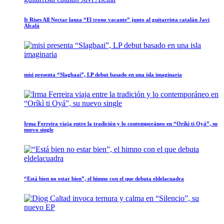
It Rises All Nectar lanza “El trono vacante” junto al guitarrista catalán Javi
Alcalá
misi presenta “Slagbaai”, LP debut basado en una isla imaginaria
Irma Ferreira viaja entre la tradición y lo contemporáneo en “Oríkì ti Oyá”, su
nuevo single
“Está bien no estar bien”, el himno con el que debuta eldelacuadra