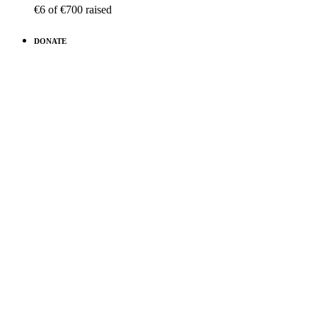
€6
of
€700
raised
DONATE