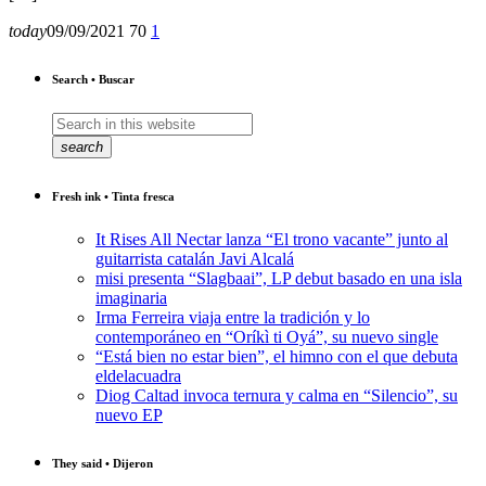
today
09/09/2021
70
1
Search • Buscar
search
Fresh ink • Tinta fresca
It Rises All Nectar lanza “El trono vacante” junto al
guitarrista catalán Javi Alcalá
misi presenta “Slagbaai”, LP debut basado en una isla
imaginaria
Irma Ferreira viaja entre la tradición y lo
contemporáneo en “Oríkì ti Oyá”, su nuevo single
“Está bien no estar bien”, el himno con el que debuta
eldelacuadra
Diog Caltad invoca ternura y calma en “Silencio”, su
nuevo EP
They said • Dijeron