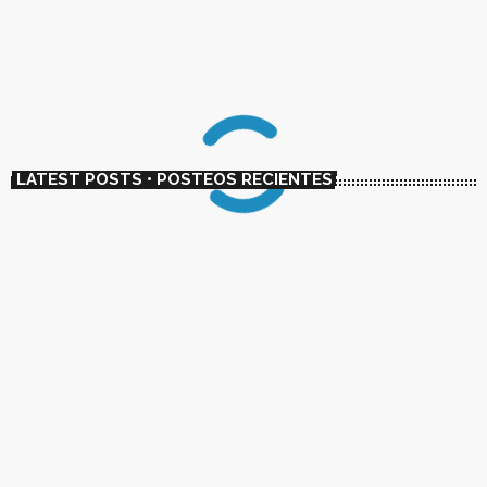
El dúo chileno Metalengua adelanta su
primer LP con el single “La Mantequilla”
today
01/23/2023
6738
1
LATEST POSTS • POSTEOS RECIENTES