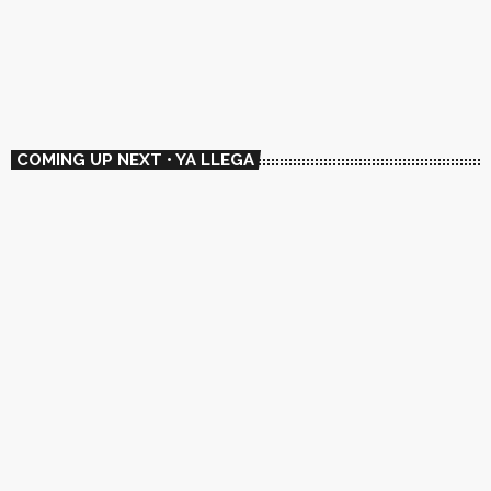
🛰️ Amordiscos
19:00 - 20:00
🛰️ Amordiscos
COMING UP NEXT • YA LLEGA