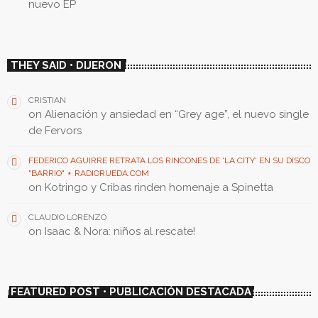
nuevo EP
THEY SAID • DIJERON
CRISTIAN
on
Alienación y ansiedad en “Grey age”, el nuevo single
de Fervors
FEDERICO AGUIRRE RETRATA LOS RINCONES DE 'LA CITY' EN SU DISCO
"BARRIO" ⋆ RADIORUEDA.COM
on
Kotringo y Cribas rinden homenaje a Spinetta
CLAUDIO LORENZO
on
Isaac & Nora: niños al rescate!
FEATURED POST • PUBLICACIÓN DESTACADA