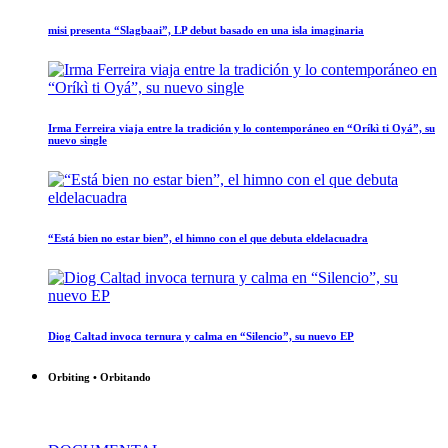
misi presenta “Slagbaai”, LP debut basado en una isla imaginaria
Irma Ferreira viaja entre la tradición y lo contemporáneo en “Oríkì ti Oyá”, su
nuevo single
“Está bien no estar bien”, el himno con el que debuta eldelacuadra
Diog Caltad invoca ternura y calma en “Silencio”, su nuevo EP
Orbiting • Orbitando