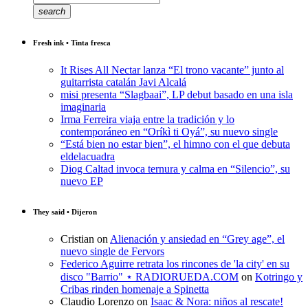
search
Fresh ink • Tinta fresca
It Rises All Nectar lanza “El trono vacante” junto al
guitarrista catalán Javi Alcalá
misi presenta “Slagbaai”, LP debut basado en una isla
imaginaria
Irma Ferreira viaja entre la tradición y lo
contemporáneo en “Oríkì ti Oyá”, su nuevo single
“Está bien no estar bien”, el himno con el que debuta
eldelacuadra
Diog Caltad invoca ternura y calma en “Silencio”, su
nuevo EP
They said • Dijeron
Cristian
on
Alienación y ansiedad en “Grey age”, el
nuevo single de Fervors
Federico Aguirre retrata los rincones de 'la city' en su
disco "Barrio" ⋆ RADIORUEDA.COM
on
Kotringo y
Cribas rinden homenaje a Spinetta
Claudio Lorenzo
on
Isaac & Nora: niños al rescate!