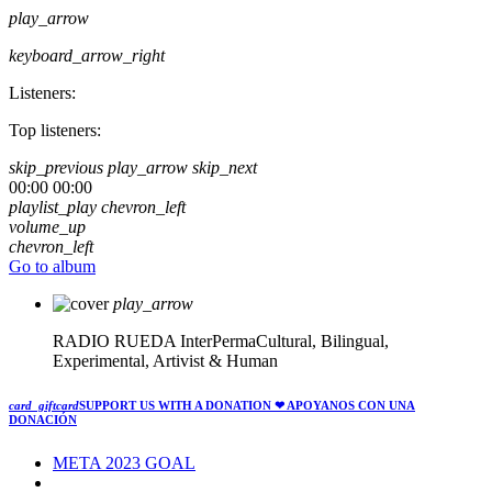
play_arrow
keyboard_arrow_right
Listeners:
Top listeners:
skip_previous
play_arrow
skip_next
00:00
00:00
playlist_play
chevron_left
volume_up
chevron_left
Go to album
play_arrow
RADIO RUEDA
InterPermaCultural, Bilingual,
Experimental, Artivist & Human
card_giftcard
SUPPORT US WITH A DONATION
❤ APOYANOS CON UNA
DONACIÓN
META 2023 GOAL