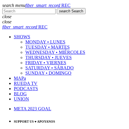
search
menu
fiber_smart_record
REC
search
Search
close
close
fiber_smart_record
REC
SHOWS
MONDAY • LUNES
TUESDAY • MARTES
WEDNESDAY • MIÉRCOLES
THURSDAY • JUEVES
FRIDAY • VIERNES
SATURDAY • SÁBADO
SUNDAY • DOMINGO
MAPa
RUEDA TV
PODCASTS
BLOG
UNION
META 2023 GOAL
SUPPORT US ♥ APOYANOS