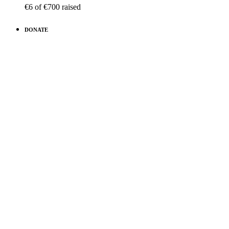
€6
of
€700
raised
DONATE