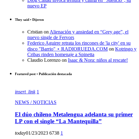
Diog Caltad invoca ternura y calma en “Silencio”, su
nuevo EP
They said • Dijeron
Cristian
on
Alienación y ansiedad en “Grey age”, el
nuevo single de Fervors
Federico Aguirre retrata los rincones de 'la city' en su
disco "Barrio" ⋆ RADIORUEDA.COM
on
Kotringo y
Cribas rinden homenaje a Spinetta
Claudio Lorenzo
on
Isaac & Nora: niños al rescate!
Featured post • Publicación destacada
insert_link
1
NEWS / NOTICIAS
El dúo chileno Metalengua adelanta su primer
LP con el single “La Mantequilla”
today
01/23/2023
6738
1