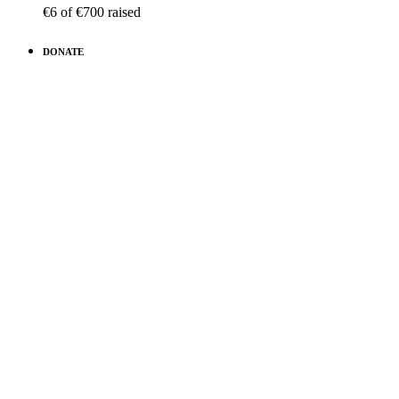
€6
of
€700
raised
DONATE