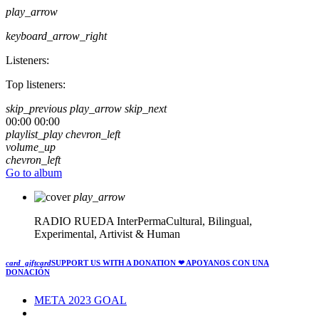
play_arrow
keyboard_arrow_right
Listeners:
Top listeners:
skip_previous
play_arrow
skip_next
00:00
00:00
playlist_play
chevron_left
volume_up
chevron_left
Go to album
play_arrow
RADIO RUEDA
InterPermaCultural, Bilingual,
Experimental, Artivist & Human
card_giftcard
SUPPORT US WITH A DONATION
❤ APOYANOS CON UNA
DONACIÓN
META 2023 GOAL