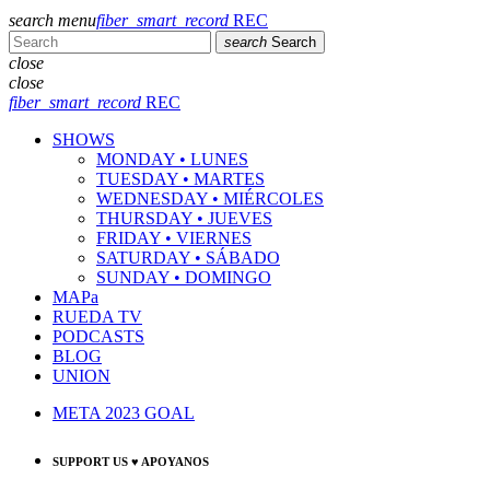
search
menu
fiber_smart_record
REC
search
Search
close
close
fiber_smart_record
REC
SHOWS
MONDAY • LUNES
TUESDAY • MARTES
WEDNESDAY • MIÉRCOLES
THURSDAY • JUEVES
FRIDAY • VIERNES
SATURDAY • SÁBADO
SUNDAY • DOMINGO
MAPa
RUEDA TV
PODCASTS
BLOG
UNION
META 2023 GOAL
SUPPORT US ♥ APOYANOS