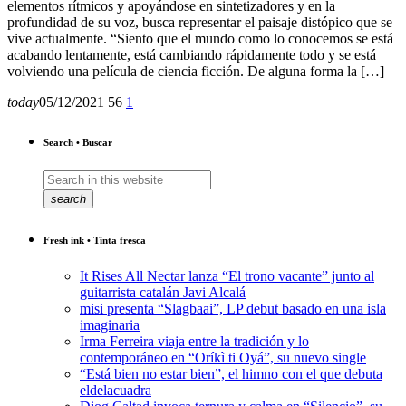
elementos rítmicos y apoyándose en sintetizadores y en la
profundidad de su voz, busca representar el paisaje distópico que se
vive actualmente. “Siento que el mundo como lo conocemos se está
acabando lentamente, está cambiando rápidamente todo y se está
volviendo una película de ciencia ficción. De alguna forma la […]
today
05/12/2021
56
1
Search • Buscar
search
Fresh ink • Tinta fresca
It Rises All Nectar lanza “El trono vacante” junto al
guitarrista catalán Javi Alcalá
misi presenta “Slagbaai”, LP debut basado en una isla
imaginaria
Irma Ferreira viaja entre la tradición y lo
contemporáneo en “Oríkì ti Oyá”, su nuevo single
“Está bien no estar bien”, el himno con el que debuta
eldelacuadra