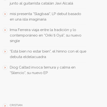
junto al guitarrista catalán Javi Alcalá
misi presenta “Slagbaai”, LP debut basado
en una isla imaginaria
Irma Ferreira viaja entre la tradición y lo
contemporáneo en “Oríkì ti Oyá”, su nuevo
single
“Está bien no estar bien”, el himno con el que
debuta eldelacuadra
Diog Caltad invoca ternura y calma en
“Silencio”, su nuevo EP
THEY SAID • DIJERON
CRISTIAN