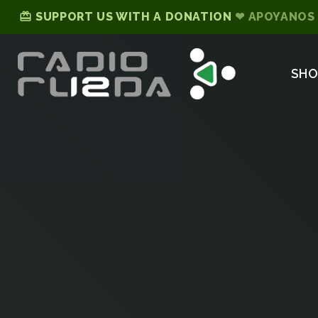
card_giftcard
SUPPORT US WITH A DONATION
❤ APOYANOS
SH