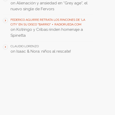
on
Alienación y ansiedad en “Grey age”, el
nuevo single de Fervors
FEDERICO AGUIRRE RETRATA LOS RINCONES DE 'LA
CITY' EN SU DISCO "BARRIO" ⋆ RADIORUEDA.COM
on
Kotringo y Cribas rinden homenaje a
Spinetta
CLAUDIO LORENZO
on
Isaac & Nora: niños al rescate!
FEATURED POST • PUBLICACIÓN DESTACADA
insert_link