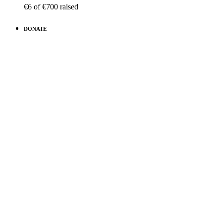
€6
of
€700
raised
DONATE