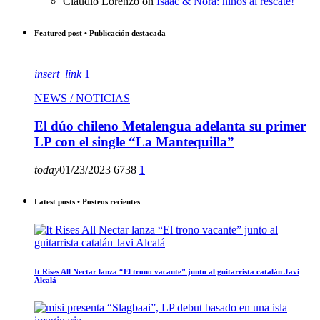
Claudio Lorenzo
on
Isaac & Nora: niños al rescate!
Featured post • Publicación destacada
insert_link
1
NEWS / NOTICIAS
El dúo chileno Metalengua adelanta su primer
LP con el single “La Mantequilla”
today
01/23/2023
6738
1
Latest posts • Posteos recientes
It Rises All Nectar lanza “El trono vacante” junto al guitarrista catalán Javi
Alcalá