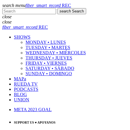
search
menu
fiber_smart_record
REC
search
Search
close
close
fiber_smart_record
REC
SHOWS
MONDAY • LUNES
TUESDAY • MARTES
WEDNESDAY • MIÉRCOLES
THURSDAY • JUEVES
FRIDAY • VIERNES
SATURDAY • SÁBADO
SUNDAY • DOMINGO
MAPa
RUEDA TV
PODCASTS
BLOG
UNION
META 2023 GOAL
SUPPORT US ♥ APOYANOS