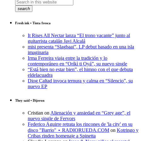
search
Fresh ink • Tinta fresca
It Rises All Nectar lanza “El trono vacante” junto al
guitarrista catalán Javi Alcalá
misi presenta “Slagbaai”, LP debut basado en una isla
imaginaria
Irma Ferreira viaja entre la tradición y lo
contemporáneo en “Oríkì ti Oyá”, su nuevo single
“Está bien no estar bien”, el himno con el que debuta
eldelacuadra
Diog Caltad invoca ternura y calma en “Silencio”, su
nuevo EP
They said • Dijeron
Cristian
on
Alienación y ansiedad en “Grey age”, el
nuevo single de Fervors
Federico Aguirre retrata los rincones de 'la city' en su
disco "Barrio" ⋆ RADIORUEDA.COM
on
Kotringo y
Cribas rinden homenaje a Spinetta