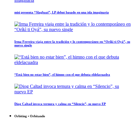
misi presenta “Slagbaai”, LP debut basado en una isla imaginaria
Irma Ferreira viaja entre la tradición y lo contemporáneo en “Oríkì ti Oyá”, su
nuevo single
“Está bien no estar bien”, el himno con el que debuta eldelacuadra
Diog Caltad invoca ternura y calma en “Silencio”, su nuevo EP
Orbiting • Orbitando