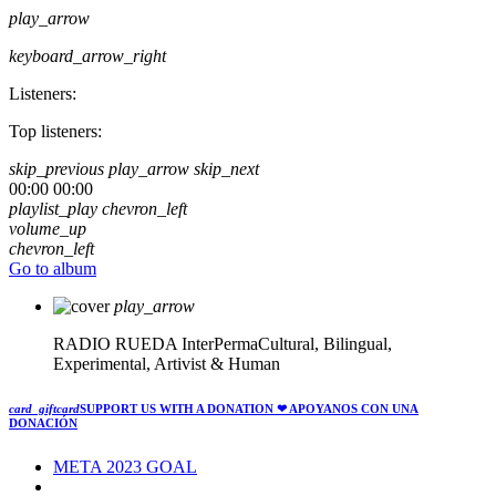
play_arrow
keyboard_arrow_right
Listeners:
Top listeners:
skip_previous
play_arrow
skip_next
00:00
00:00
playlist_play
chevron_left
volume_up
chevron_left
Go to album
play_arrow
RADIO RUEDA
InterPermaCultural, Bilingual,
Experimental, Artivist & Human
card_giftcard
SUPPORT US WITH A DONATION
❤ APOYANOS CON UNA
DONACIÓN
META 2023 GOAL