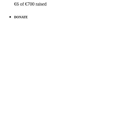
€6
of
€700
raised
DONATE