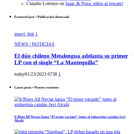
Claudio Lorenzo
on
Isaac & Nora: niños al rescate!
Featured post • Publicación destacada
insert_link
1
NEWS / NOTICIAS
El dúo chileno Metalengua adelanta su primer
LP con el single “La Mantequilla”
today
01/23/2023
6738
1
Latest posts • Posteos recientes
It Rises All Nectar lanza “El trono vacante” junto al guitarrista catalán Javi
Alcalá