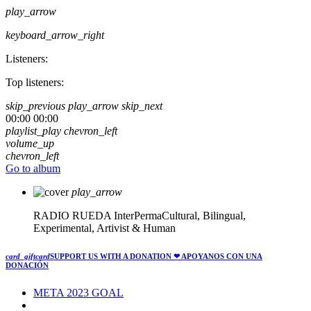
play_arrow
keyboard_arrow_right
Listeners:
Top listeners:
skip_previous
play_arrow
skip_next
00:00
00:00
playlist_play
chevron_left
volume_up
chevron_left
Go to album
play_arrow
RADIO RUEDA
InterPermaCultural, Bilingual,
Experimental, Artivist & Human
card_giftcard
SUPPORT US WITH A DONATION
❤ APOYANOS CON UNA
DONACIÓN
META 2023 GOAL