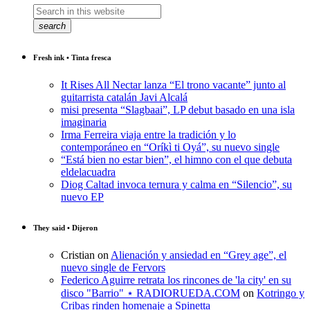
search
Fresh ink • Tinta fresca
It Rises All Nectar lanza “El trono vacante” junto al
guitarrista catalán Javi Alcalá
misi presenta “Slagbaai”, LP debut basado en una isla
imaginaria
Irma Ferreira viaja entre la tradición y lo
contemporáneo en “Oríkì ti Oyá”, su nuevo single
“Está bien no estar bien”, el himno con el que debuta
eldelacuadra
Diog Caltad invoca ternura y calma en “Silencio”, su
nuevo EP
They said • Dijeron
Cristian
on
Alienación y ansiedad en “Grey age”, el
nuevo single de Fervors
Federico Aguirre retrata los rincones de 'la city' en su
disco "Barrio" ⋆ RADIORUEDA.COM
on
Kotringo y
Cribas rinden homenaje a Spinetta