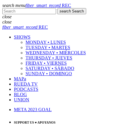
search
menu
fiber_smart_record
REC
search
Search
close
close
fiber_smart_record
REC
SHOWS
MONDAY • LUNES
TUESDAY • MARTES
WEDNESDAY • MIÉRCOLES
THURSDAY • JUEVES
FRIDAY • VIERNES
SATURDAY • SÁBADO
SUNDAY • DOMINGO
MAPa
RUEDA TV
PODCASTS
BLOG
UNION
META 2023 GOAL
SUPPORT US ♥ APOYANOS