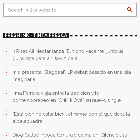
search
FRESH INK • TINTA FRESCA
It Rises All Nectar lanza “El trono vacante” junto al
guitarrista catalán Javi Alcalá
misi presenta “Slagbaai”, LP debut basado en una isla
imaginaria
Irma Ferreira viaja entre la tradición y lo
contemporáneo en “Oríkì ti Oyá”, su nuevo single
“Está bien no estar bien”, el himno con el que debuta
eldelacuadra
Diog Caltad invoca ternura y calma en “Silencio”, su