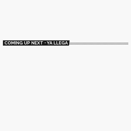
🇬🇧 The Sonic Gipsy Radio Show
22:00 - 00:00
🇬🇧 The Sonic Gipsy Radio Show
COMING UP NEXT • YA LLEGA