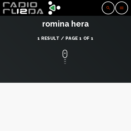
search
menu
romina hera
1 RESULT / PAGE 1 OF 1
insert_link