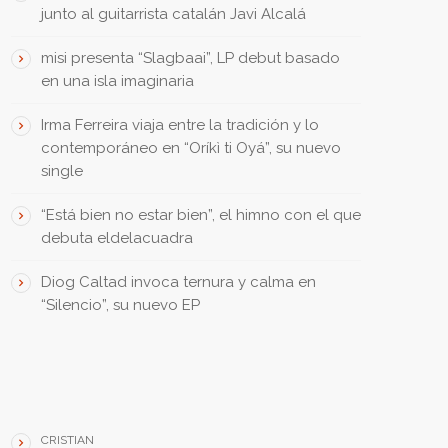
junto al guitarrista catalán Javi Alcalá
misi presenta “Slagbaai”, LP debut basado
en una isla imaginaria
Irma Ferreira viaja entre la tradición y lo
contemporáneo en “Oríkì ti Oyá”, su nuevo
single
“Está bien no estar bien”, el himno con el que
debuta eldelacuadra
Diog Caltad invoca ternura y calma en
“Silencio”, su nuevo EP
THEY SAID • DIJERON
CRISTIAN