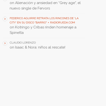
on
Alienación y ansiedad en “Grey age”, el
nuevo single de Fervors
FEDERICO AGUIRRE RETRATA LOS RINCONES DE 'LA
CITY' EN SU DISCO "BARRIO" ⋆ RADIORUEDA.COM
on
Kotringo y Cribas rinden homenaje a
Spinetta
CLAUDIO LORENZO
on
Isaac & Nora: niños al rescate!
FEATURED POST • PUBLICACIÓN DESTACADA
insert_link