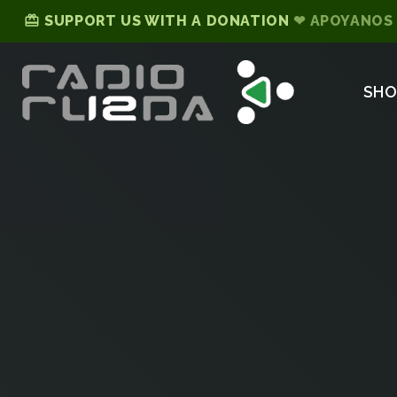
card_giftcard
SUPPORT US WITH A DONATION
❤ APOYANOS
SH