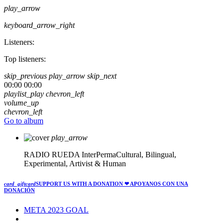
play_arrow
keyboard_arrow_right
Listeners:
Top listeners:
skip_previous
play_arrow
skip_next
00:00
00:00
playlist_play
chevron_left
volume_up
chevron_left
Go to album
play_arrow
RADIO RUEDA
InterPermaCultural, Bilingual,
Experimental, Artivist & Human
card_giftcard
SUPPORT US WITH A DONATION
❤ APOYANOS CON UNA
DONACIÓN
META 2023 GOAL