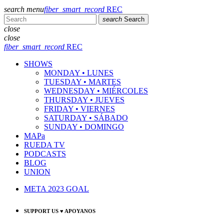
search
menu
fiber_smart_record
REC
search
Search
close
close
fiber_smart_record
REC
SHOWS
MONDAY • LUNES
TUESDAY • MARTES
WEDNESDAY • MIÉRCOLES
THURSDAY • JUEVES
FRIDAY • VIERNES
SATURDAY • SÁBADO
SUNDAY • DOMINGO
MAPa
RUEDA TV
PODCASTS
BLOG
UNION
META 2023 GOAL
SUPPORT US ♥ APOYANOS