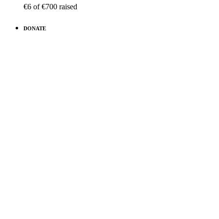
€6
of
€700
raised
DONATE