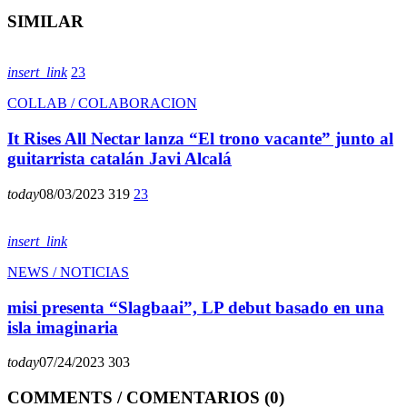
SIMILAR
insert_link
23
COLLAB / COLABORACION
It Rises All Nectar lanza “El trono vacante” junto al
guitarrista catalán Javi Alcalá
today
08/03/2023
319
23
insert_link
NEWS / NOTICIAS
misi presenta “Slagbaai”, LP debut basado en una
isla imaginaria
today
07/24/2023
303
COMMENTS / COMENTARIOS (0)