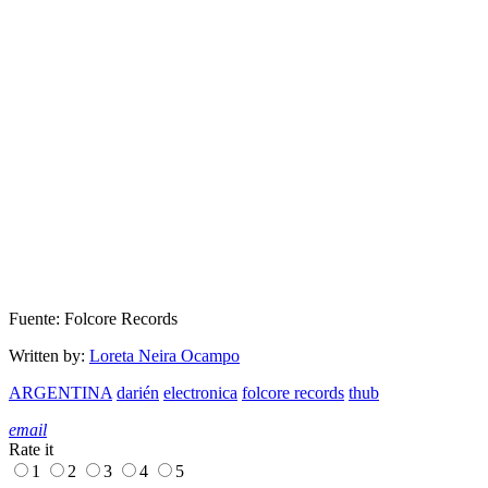
Fuente: Folcore Records
Written by:
Loreta Neira Ocampo
ARGENTINA
darién
electronica
folcore records
thub
email
Rate it
1
2
3
4
5