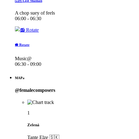
🇨🇦 Lost Shaman
A chop suey of feels
06:00 - 06:30
📻 Rotate
Music@
06:30 - 09:00
MAPa
@femalecomposers
1
Zelená
Tante Elze 🇸🇰