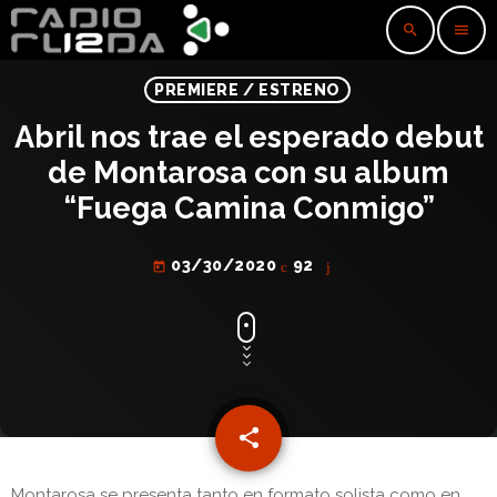
search
menu
PREMIERE / ESTRENO
Abril nos trae el esperado debut
de Montarosa con su album
“Fuega Camina Conmigo”
03/30/2020
92
today
share
email
Montarosa se presenta tanto en formato solista como en