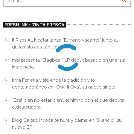
search
FRESH INK • TINTA FRESCA
It Rises All Nectar lanza “El trono vacante” junto al
guitarrista catalán Javi Alcalá
misi presenta “Slagbaai”, LP debut basado en una isla
imaginaria
Irma Ferreira viaja entre la tradición y lo
contemporáneo en “Oríkì ti Oyá”, su nuevo single
“Está bien no estar bien”, el himno con el que debuta
eldelacuadra
Diog Caltad invoca ternura y calma en “Silencio”, su
nuevo EP