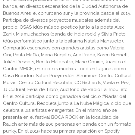
banda, en diversos escenarios de la Ciudad Autónoma de
Buenos Aires, el conurbano sur y la provincia desde el 2015.
Participa de diversos proyectos musicales además del
propio: ​OSAS (dúo músico-poético junto a la poeta Alex
Zani), Mis muchachos ​(banda de indie rock) y ​Silvia Prieto ​
(dúo performático junto a la bailarina Natalia Mansueto).
Compartió escenarios con grandes artistas como Valeria
Cini, Paula Maffía, Mana Bugallo, Ana Prada, Karen Bennett,
Julián Desbats, Benito Malacalza, Marie Gouiric, Juanito el
Cantor, MMCE, entre otrxs muchxs. Tocó en lugares como
Casa Brandon, Salón Pueyrredón, Strummer, Centro Cultural
Morán, Centro Cultural Recoleta, CC Richards, Vuela el Pez,
JJ Cultural, Feria del Libro, Auditorio de Radio La Tribu, etc.
En el 2018 participa como ganadora del ciclo ​#Radar del ​
Centro Cultural Recoleta junto a La Nube Mágica, ciclo que
celebra a lxs artistas emergentes. En el mismo año se
presenta en el festival ​BOCA ROCK ​en la localidad de
Rauch ante más de 200 personas en banda con un formato
punky. En el 2019 hace su primera aparición en Spotify