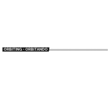
ORBITING • ORBITANDO
AMBIENT
🇦🇷 Los Angeles Moiré