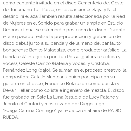
como cantante invitada en el disco ​Cementerio del Oeste
del tucumano ​Tuti Posse​, en las canciones Saya ​y ​Ni el
destino, ni el azar.​También resulta seleccionada por la Red
de Mujeres en el Sonido ​para grabar un ​simple ​en ​Estudio
Urbano​, el cual se estrenará a posteriori del disco. Durante
el año pasado realiza la pre-producción y grabación del
disco debut junto a su banda y de la mano del cantautor
bonaerense ​Benito Malacalza​, como productor artístico. La
banda está integrada por: ​Tuti Posse (guitarra eléctrica y
voces), ​Celeste Carrizo (Batería y voces) y ​Cristóbal
Fernández Long (bajo). Se suman en el proceso creativo: la
compositora Catalín Munteanú ​quien participa con su
guitarra en el disco, ​Francisco Bolajuzón ​como corista y ​
Devan Heller como corista e ingeniero de mezcla. El disco
fue grabado en ​Sale La Luna (estudio de Lucy Patané y
Juanito el Cantor) y masterizado por Diego Trigo​.
“Fuega Camina Conmigo” ya le da calor al aire de RADIO
RUEDA.