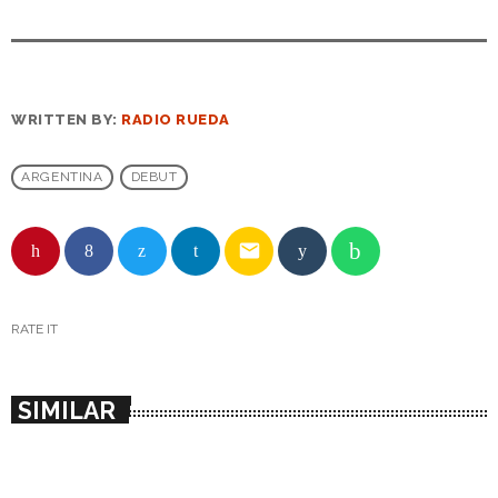
WRITTEN BY:
RADIO RUEDA
ARGENTINA
DEBUT
email
RATE IT
SIMILAR