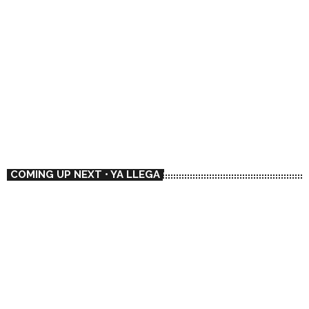
ENTREVISTAS
🇦🇷 Pensamiento Libre (In Memoriam)
16:00 - 18:00
🇦🇷 Pensamiento Libre (In Memoriam)
COMING UP NEXT • YA LLEGA