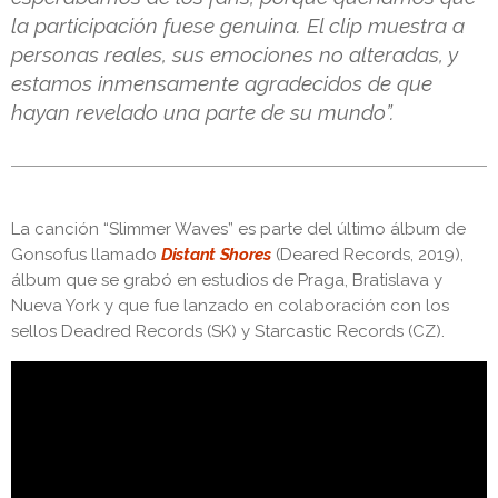
la participación fuese genuina. El clip muestra a
personas reales, sus emociones no alteradas, y
estamos inmensamente agradecidos de que
hayan revelado una parte de su mundo”.
La canción “Slimmer Waves” es parte del último álbum de
Gonsofus llamado
Distant Shores
(Deared Records, 2019),
álbum que se grabó en estudios de Praga, Bratislava y
Nueva York y que fue lanzado en colaboración con los
sellos Deadred Records (SK) y Starcastic Records (CZ).