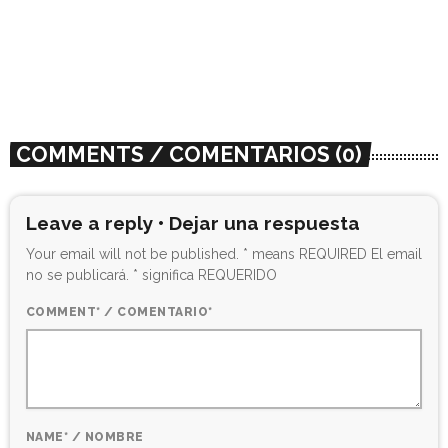
misi presenta “Slagbaai”, LP debut
basado en una isla imaginaria
today
07/24/2023
302
COMMENTS / COMENTARIOS (0)
Leave a reply • Dejar una respuesta
Your email will not be published. * means REQUIRED El email
no se publicará. * significa REQUERIDO
COMMENT* / COMENTARIO*
NAME* / NOMBRE