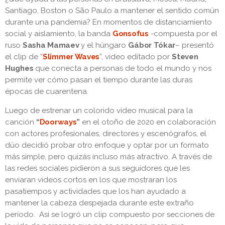
Santiago, Boston o São Paulo a mantener el sentido común
durante una pandemia? En momentos de distanciamiento
social y aislamiento, la banda
Gonsofus
-compuesta por el
ruso
Sasha Mamaev
y el húngaro
Gábor Tókar
– presentó
el clip de “
Slimmer Waves
”, video editado por
Steven
Hughes
que conecta a personas de todo el mundo y nos
permite ver cómo pasan el tiempo durante las duras
épocas de cuarentena.
Luego de estrenar un colorido video musical para la
canción
“
Doorways
”
en el otoño de 2020 en colaboración
con actores profesionales, directores y escenógrafos, el
dúo decidió probar otro enfoque y optar por un formato
más simple, pero quizás incluso más atractivo. A través de
las redes sociales pidieron a sus seguidores que les
enviaran videos cortos en los que mostraran los
pasatiempos y actividades que los han ayudado a
mantener la cabeza despejada durante este extraño
período. Así se logró un clip compuesto por secciones de