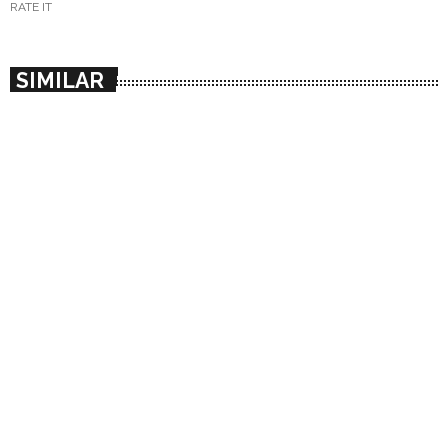
RATE IT
SIMILAR
insert_link
COLLAB / COLABORACION