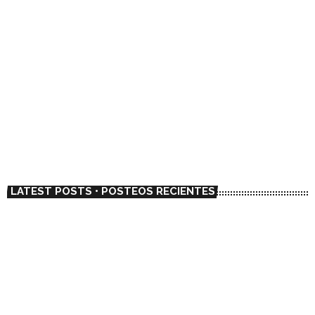
NEWS / NOTICIAS
El dúo chileno Metalengua adelanta su
primer LP con el single “La Mantequilla”
today
01/23/2023
6738
1
LATEST POSTS • POSTEOS RECIENTES