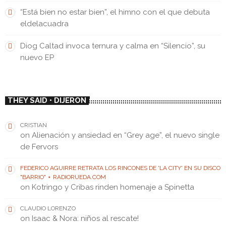
“Está bien no estar bien”, el himno con el que debuta
eldelacuadra
Diog Caltad invoca ternura y calma en “Silencio”, su
nuevo EP
THEY SAID • DIJERON
CRISTIAN
on
Alienación y ansiedad en “Grey age”, el nuevo single
de Fervors
FEDERICO AGUIRRE RETRATA LOS RINCONES DE 'LA CITY' EN SU DISCO
"BARRIO" ⋆ RADIORUEDA.COM
on
Kotringo y Cribas rinden homenaje a Spinetta
CLAUDIO LORENZO
on
Isaac & Nora: niños al rescate!