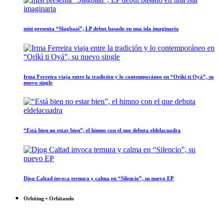
misi presenta “Slagbaai”, LP debut basado en una isla imaginaria
Irma Ferreira viaja entre la tradición y lo contemporáneo en “Oríkì ti Oyá”, su
nuevo single
“Está bien no estar bien”, el himno con el que debuta eldelacuadra
Diog Caltad invoca ternura y calma en “Silencio”, su nuevo EP
Orbiting • Orbitando