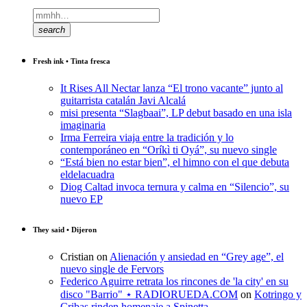
search
Fresh ink • Tinta fresca
It Rises All Nectar lanza “El trono vacante” junto al
guitarrista catalán Javi Alcalá
misi presenta “Slagbaai”, LP debut basado en una isla
imaginaria
Irma Ferreira viaja entre la tradición y lo
contemporáneo en “Oríkì ti Oyá”, su nuevo single
“Está bien no estar bien”, el himno con el que debuta
eldelacuadra
Diog Caltad invoca ternura y calma en “Silencio”, su
nuevo EP
They said • Dijeron
Cristian
on
Alienación y ansiedad en “Grey age”, el
nuevo single de Fervors
Federico Aguirre retrata los rincones de 'la city' en su
disco "Barrio" ⋆ RADIORUEDA.COM
on
Kotringo y
Cribas rinden homenaje a Spinetta