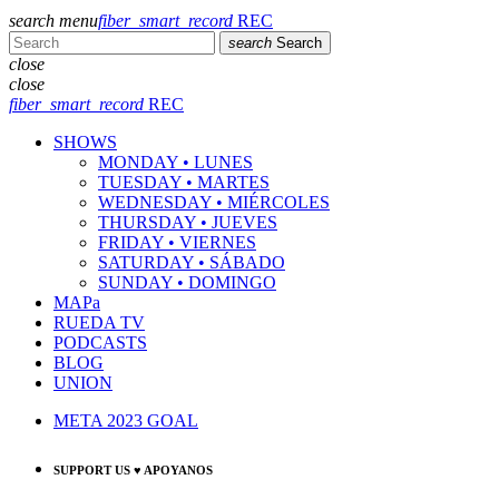
search
menu
fiber_smart_record
REC
search
Search
close
close
fiber_smart_record
REC
SHOWS
MONDAY • LUNES
TUESDAY • MARTES
WEDNESDAY • MIÉRCOLES
THURSDAY • JUEVES
FRIDAY • VIERNES
SATURDAY • SÁBADO
SUNDAY • DOMINGO
MAPa
RUEDA TV
PODCASTS
BLOG
UNION
META 2023 GOAL
SUPPORT US ♥ APOYANOS