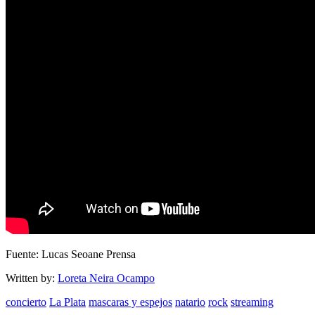
Fuente: Lucas Seoane Prensa
Written by:
Loreta Neira Ocampo
concierto
La Plata
mascaras y espejos
natario
rock
streaming