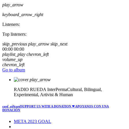
play_arrow
keyboard_arrow_right
Listeners:
Top listeners:
skip_previous
play_arrow
skip_next
00:00
00:00
playlist_play
chevron_left
volume_up
chevron_left
Go to album
play_arrow
RADIO RUEDA
InterPermaCultural, Bilingual,
Experimental, Artivist & Human
card_giftcard
SUPPORT US WITH A DONATION
❤ APOYANOS CON UNA
DONACIÓN
META 2023 GOAL