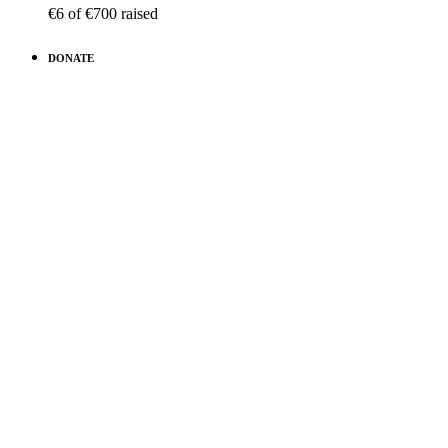
€6
of
€700
raised
DONATE