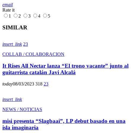
email
Rate it
1
2
3
4
5
SIMILAR
insert_link
23
COLLAB / COLABORACION
It Rises All Nectar lanza “El trono vacante” junto al
guitarrista catalán Javi Alcalá
today
08/03/2023
318
23
insert_link
NEWS / NOTICIAS
misi presenta “Slagbaai”, LP debut basado en una
isla imaginaria