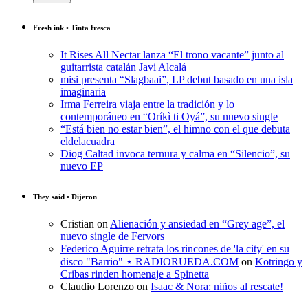
Fresh ink • Tinta fresca
It Rises All Nectar lanza “El trono vacante” junto al
guitarrista catalán Javi Alcalá
misi presenta “Slagbaai”, LP debut basado en una isla
imaginaria
Irma Ferreira viaja entre la tradición y lo
contemporáneo en “Oríkì ti Oyá”, su nuevo single
“Está bien no estar bien”, el himno con el que debuta
eldelacuadra
Diog Caltad invoca ternura y calma en “Silencio”, su
nuevo EP
They said • Dijeron
Cristian
on
Alienación y ansiedad en “Grey age”, el
nuevo single de Fervors
Federico Aguirre retrata los rincones de 'la city' en su
disco "Barrio" ⋆ RADIORUEDA.COM
on
Kotringo y
Cribas rinden homenaje a Spinetta
Claudio Lorenzo
on
Isaac & Nora: niños al rescate!