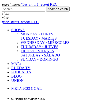
search
menu
fiber_smart_record
REC
search
Search
close
close
fiber_smart_record
REC
SHOWS
MONDAY • LUNES
TUESDAY • MARTES
WEDNESDAY • MIÉRCOLES
THURSDAY • JUEVES
FRIDAY • VIERNES
SATURDAY • SÁBADO
SUNDAY • DOMINGO
MAPa
RUEDA TV
PODCASTS
BLOG
UNION
META 2023 GOAL
SUPPORT US ♥ APOYANOS