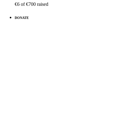
€6
of
€700
raised
DONATE