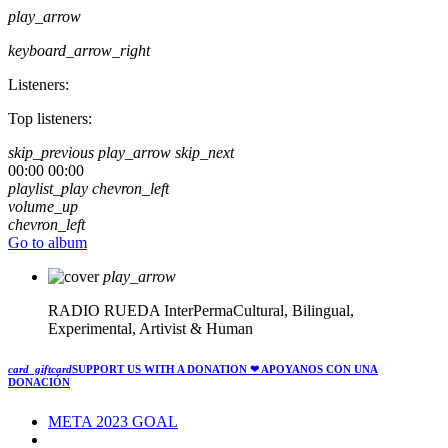
play_arrow
keyboard_arrow_right
Listeners:
Top listeners:
skip_previous
play_arrow
skip_next
00:00
00:00
playlist_play
chevron_left
volume_up
chevron_left
Go to album
play_arrow
RADIO RUEDA
InterPermaCultural, Bilingual,
Experimental, Artivist & Human
card_giftcard
SUPPORT US WITH A DONATION
❤ APOYANOS CON UNA
DONACIÓN
META 2023 GOAL