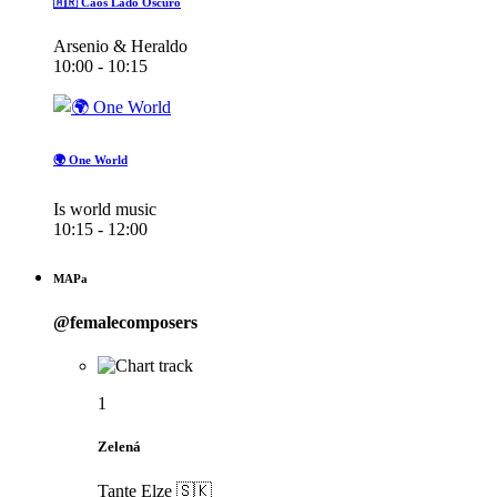
🇦🇷 Caos Lado Oscuro
Arsenio & Heraldo
10:00 - 10:15
🌍 One World
Is world music
10:15 - 12:00
MAPa
@femalecomposers
1
Zelená
Tante Elze 🇸🇰