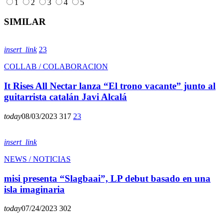
1
2
3
4
5
SIMILAR
insert_link
23
COLLAB / COLABORACION
It Rises All Nectar lanza “El trono vacante” junto al
guitarrista catalán Javi Alcalá
today
08/03/2023
317
23
insert_link
NEWS / NOTICIAS
misi presenta “Slagbaai”, LP debut basado en una
isla imaginaria
today
07/24/2023
302