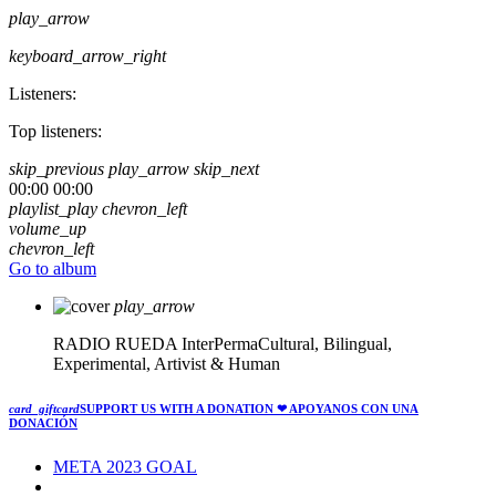
play_arrow
keyboard_arrow_right
Listeners:
Top listeners:
skip_previous
play_arrow
skip_next
00:00
00:00
playlist_play
chevron_left
volume_up
chevron_left
Go to album
play_arrow
RADIO RUEDA
InterPermaCultural, Bilingual,
Experimental, Artivist & Human
card_giftcard
SUPPORT US WITH A DONATION
❤ APOYANOS CON UNA
DONACIÓN
META 2023 GOAL