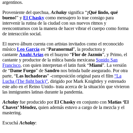
argentinos.
Proveniente del quechua,
Achalay
significa “
¡Qué lindo, qué
bueno!
” y
El Chasky
como mensajero lo trae consigo para
intervenir la rutina de la ciudad con sus nuevos ritmos y
reencontrarnos con la manera de hacer vibrar el cuerpo como forma
de interacción social.
El nuevo álbum cuenta con artistas invitados como el reconocido
músico
Leo García
en “
Paranormal
”, la productora y
cantante
Anahí Arias
en el huayno “
Flor de Jazmín
”, y Primo, el
cantante y productor de la mítica banda mexicana
Sonido San
Francisco
, con quien interpretan el latin funk “
Miami
”. La versión
de “
Dame Fuego
” de
Sandro
nos brinda baile asegurado. Por otra
parte, “
Las luchadoras
” -composición original para el film
“La
Lucha (The fight back)”
, dirigido por Mark Knightley y estrenado
este año en el Reino Unido- trata acerca de la situación que vivieron
las inmigrantes latinas durante la pandemia.
Achalay
fue producido por
El Chasky
en conjunto con
Matías ‘El
Chavez’ Méndez,
quien además estuvo a cargo de la mezcla y el
mastering.
Escuchá
Achalay
: