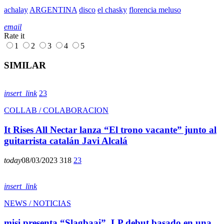
achalay
ARGENTINA
disco
el chasky
florencia meluso
email
Rate it
1
2
3
4
5
SIMILAR
insert_link
23
COLLAB / COLABORACION
It Rises All Nectar lanza “El trono vacante” junto al
guitarrista catalán Javi Alcalá
today
08/03/2023
318
23
insert_link
NEWS / NOTICIAS
misi presenta “Slagbaai”, LP debut basado en una