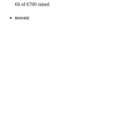
€6
of
€700
raised
DONATE