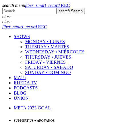
search
menu
fiber_smart_record
REC
search
Search
close
close
fiber_smart_record
REC
SHOWS
MONDAY • LUNES
TUESDAY • MARTES
WEDNESDAY • MIÉRCOLES
THURSDAY • JUEVES
FRIDAY • VIERNES
SATURDAY • SÁBADO
SUNDAY • DOMINGO
MAPa
RUEDA TV
PODCASTS
BLOG
UNION
META 2023 GOAL
SUPPORT US ♥ APOYANOS