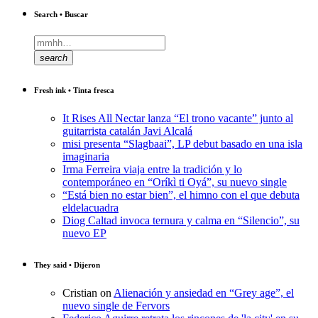
Search • Buscar
search
Fresh ink • Tinta fresca
It Rises All Nectar lanza “El trono vacante” junto al
guitarrista catalán Javi Alcalá
misi presenta “Slagbaai”, LP debut basado en una isla
imaginaria
Irma Ferreira viaja entre la tradición y lo
contemporáneo en “Oríkì ti Oyá”, su nuevo single
“Está bien no estar bien”, el himno con el que debuta
eldelacuadra
Diog Caltad invoca ternura y calma en “Silencio”, su
nuevo EP
They said • Dijeron
Cristian
on
Alienación y ansiedad en “Grey age”, el
nuevo single de Fervors