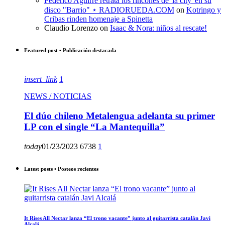
Federico Aguirre retrata los rincones de 'la city' en su
disco "Barrio" ⋆ RADIORUEDA.COM
on
Kotringo y
Cribas rinden homenaje a Spinetta
Claudio Lorenzo
on
Isaac & Nora: niños al rescate!
Featured post • Publicación destacada
insert_link
1
NEWS / NOTICIAS
El dúo chileno Metalengua adelanta su primer
LP con el single “La Mantequilla”
today
01/23/2023
6738
1
Latest posts • Posteos recientes
It Rises All Nectar lanza “El trono vacante” junto al guitarrista catalán Javi
Alcalá