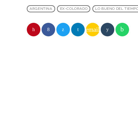
ARGENTINA
EX-COLORADO
LO BUENO DEL TIEMPO
email
SIMILAR
insert_lin