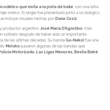
codélico que invita a la pista de baile
, con una letra
iaje onírico. El single fue presentado junto a un lisérgico
e incluye visuales hechas por
Dana Cozzi
.
 y productor argentino
José María D’Agostino
, más
en solitario después de haber sido un importante
na de las últimas décadas. Su banda
Go-Neko!
fue una
dio
Moloko
pasaron algunas de las bandas que
Policía Motorizado, Las Ligas Menores, Bestia Bebé