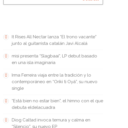
FRESH INK • TINTA FRESCA
It Rises All Nectar lanza “El trono vacante”
junto al guitarrista catalán Javi Alcalá
misi presenta “Slagbaai”, LP debut basado
en una isla imaginaria
Irma Ferreira viaja entre la tradición y lo
contemporáneo en “Oríkì ti Oyá”, su nuevo
single
“Está bien no estar bien”, el himno con el que
debuta eldelacuadra
Diog Caltad invoca ternura y calma en
“Silencio”, su nuevo EP