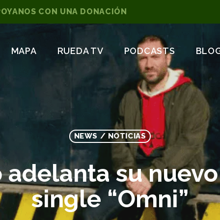
POYANOS CON UNA DONACIÓN
MAPA
RUEDA TV
PODCASTS
BLO
NEWS / NOTICIAS
 adelanta su nuevo 
single “Omni”