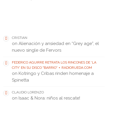
THEY SAID • DIJERON
CRISTIAN
on
Alienación y ansiedad en “Grey age”, el
nuevo single de Fervors
FEDERICO AGUIRRE RETRATA LOS RINCONES DE 'LA
CITY' EN SU DISCO "BARRIO" ⋆ RADIORUEDA.COM
on
Kotringo y Cribas rinden homenaje a
Spinetta
CLAUDIO LORENZO
on
Isaac & Nora: niños al rescate!
FEATURED POST • PUBLICACIÓN DESTACADA