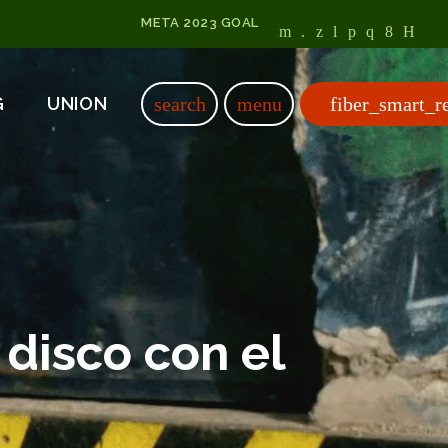
META 2023 GOAL
fiber_smart_r
search
menu
G
UNION
disco con el