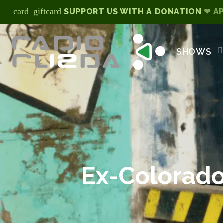
card_giftcard
SUPPORT US WITH A DONATION
❤ A
SHOWS
Ex-Colorado