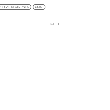
 Y LAS DECISIONES
OMNI
RATE IT
k
insert_link