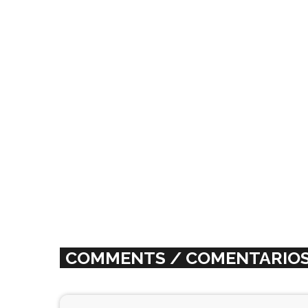
COLLAB / COLABORACION
It Rises All Nectar lanza “El trono
vacante” junto al guitarrista
catalán Javi Alcalá
today
08/03/2023
318
23
COMMENTS / COMENTARIOS 