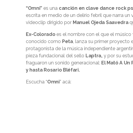
“Omni”
es una
canción en clave dance rock psi
escrita en medio de un delirio febril que narra un v
videoclip dirigido por
Manuel Ojeda Saavedra
qu
Ex-Colorado
es el nombre con el que el músico
conocido como
Peta
, lanza su primer proyecto 
protagonista de la música independiente argenti
pieza fundacional del sello
Laptra,
y por su estu
fraguaron un sonido generacional:
El Mató A Un 
y hasta Rosario Bléfari.
Escucha “
Omni
” acá: