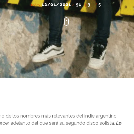
12/01/2021
91
3
5
today
no de los nombres más relevantes del indie argentino
tercer adelanto del que será su segundo disco solista,
Lo