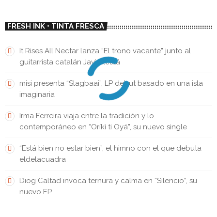
FRESH INK • TINTA FRESCA
It Rises All Nectar lanza “El trono vacante” junto al
guitarrista catalán Javi Alcalá
misi presenta “Slagbaai”, LP debut basado en una isla
imaginaria
Irma Ferreira viaja entre la tradición y lo
contemporáneo en “Oríkì ti Oyá”, su nuevo single
“Está bien no estar bien”, el himno con el que debuta
eldelacuadra
Diog Caltad invoca ternura y calma en “Silencio”, su
nuevo EP