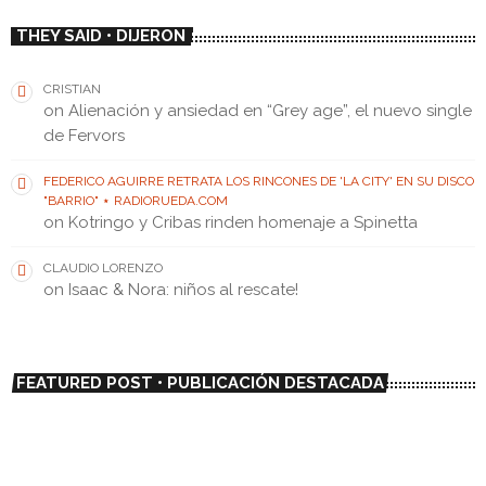
THEY SAID • DIJERON
CRISTIAN
on
Alienación y ansiedad en “Grey age”, el nuevo single
de Fervors
FEDERICO AGUIRRE RETRATA LOS RINCONES DE 'LA CITY' EN SU DISCO
"BARRIO" ⋆ RADIORUEDA.COM
on
Kotringo y Cribas rinden homenaje a Spinetta
CLAUDIO LORENZO
on
Isaac & Nora: niños al rescate!
FEATURED POST • PUBLICACIÓN DESTACADA
insert_link