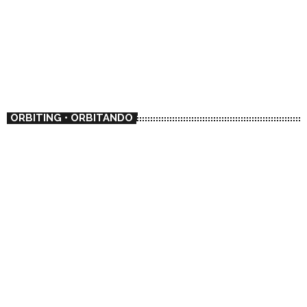
ORBITING • ORBITANDO
MULTIGENRE
📻 Rotate
00:00 - 02:00