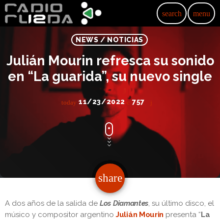
search
menu
NEWS / NOTICIAS
Julián Mourin refresca su sonido
en “La guarida”, su nuevo single
11/23/2022
757
today
share
email
A dos años de la salida de
Los Diamantes
, su último disco, el
músico y compositor argentino
Julián Mourin
presenta “
La