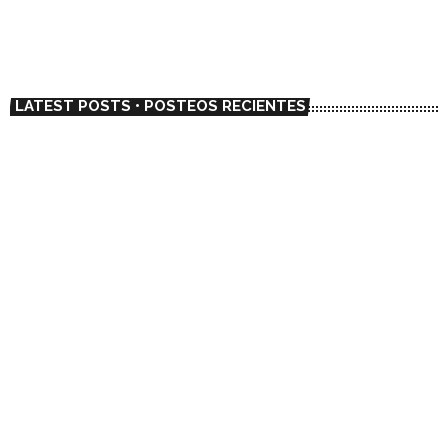
today
01/23/2023
6738
1
LATEST POSTS • POSTEOS RECIENTES