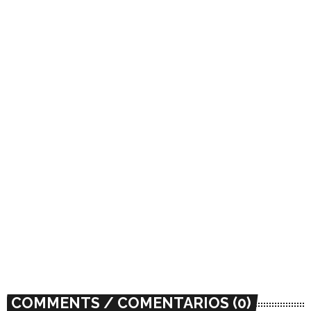
insert_link
NEWS / NOTICIAS
misi presenta “Slagbaai”, LP debut
basado en una isla imaginaria
today
07/24/2023
302
COMMENTS / COMENTARIOS (0)