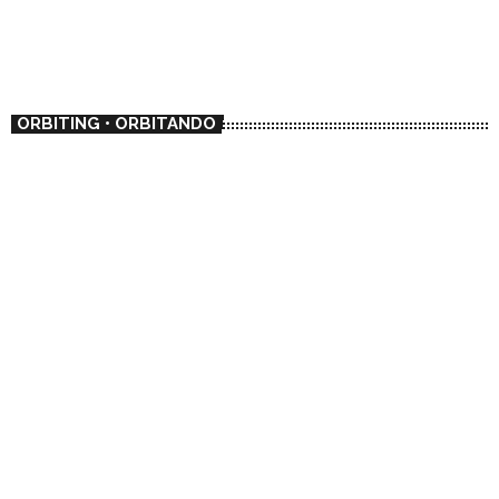
ORBITING • ORBITANDO
DOCUMENTAL
🇦🇷 Play
02:00 - 02:30
🇦🇷 Play