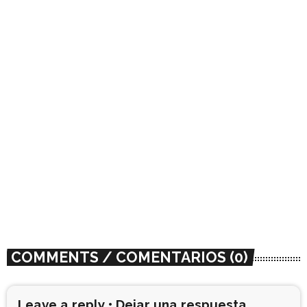
COLLAB / COLABORACION
La unión hace la fuerza: It Rises All
Nectar y Ramsés Luna presentan el
single “Lee Pho a…”
today
04/14/2021
29
1
COMMENTS / COMENTARIOS (0)
Leave a reply • Dejar una respuesta