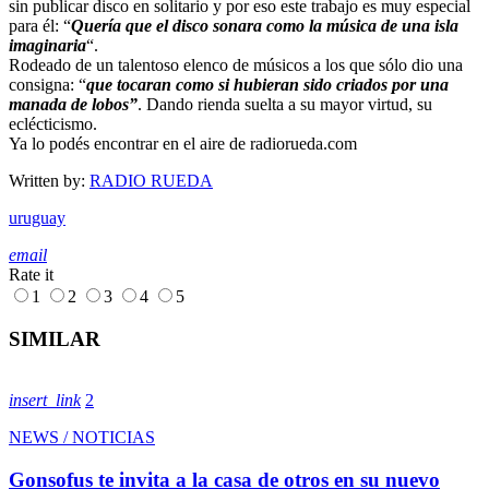
sin publicar disco en solitario y por eso este trabajo es muy especial
para él: “
Quería que el disco sonara como la música de una isla
imaginaria
“.
Rodeado de un talentoso elenco de músicos a los que sólo dio una
consigna: “
que tocaran como si hubieran sido criados por una
manada de lobos”
. Dando rienda suelta a su mayor virtud, su
eclécticismo.
Ya lo podés encontrar en el aire de radiorueda.com
Written by:
RADIO RUEDA
uruguay
email
Rate it
1
2
3
4
5
SIMILAR
insert_link
2
NEWS / NOTICIAS
Gonsofus te invita a la casa de otros en su nuevo