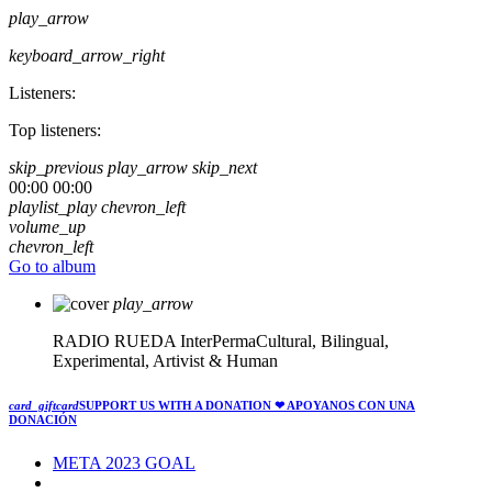
play_arrow
keyboard_arrow_right
Listeners:
Top listeners:
skip_previous
play_arrow
skip_next
00:00
00:00
playlist_play
chevron_left
volume_up
chevron_left
Go to album
play_arrow
RADIO RUEDA
InterPermaCultural, Bilingual,
Experimental, Artivist & Human
card_giftcard
SUPPORT US WITH A DONATION
❤ APOYANOS CON UNA
DONACIÓN
META 2023 GOAL