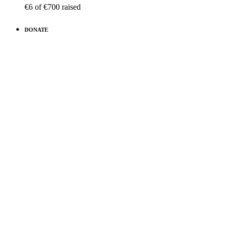
€6
of
€700
raised
DONATE