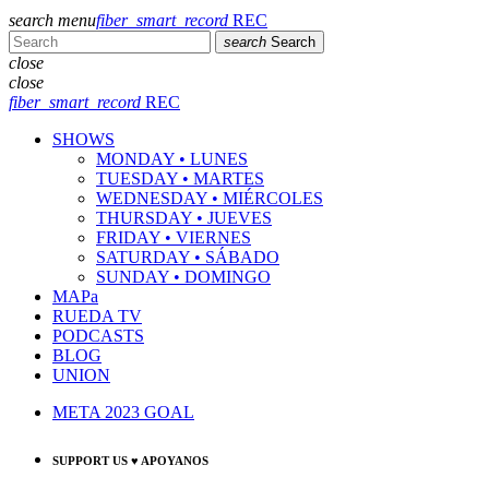
search
menu
fiber_smart_record
REC
search
Search
close
close
fiber_smart_record
REC
SHOWS
MONDAY • LUNES
TUESDAY • MARTES
WEDNESDAY • MIÉRCOLES
THURSDAY • JUEVES
FRIDAY • VIERNES
SATURDAY • SÁBADO
SUNDAY • DOMINGO
MAPa
RUEDA TV
PODCASTS
BLOG
UNION
META 2023 GOAL
SUPPORT US ♥ APOYANOS