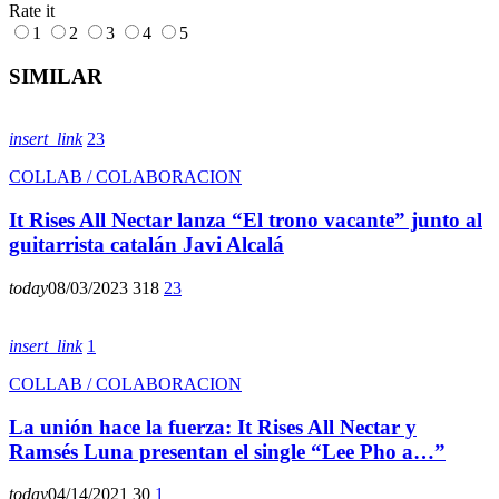
Rate it
1
2
3
4
5
SIMILAR
insert_link
23
COLLAB / COLABORACION
It Rises All Nectar lanza “El trono vacante” junto al
guitarrista catalán Javi Alcalá
today
08/03/2023
318
23
insert_link
1
COLLAB / COLABORACION
La unión hace la fuerza: It Rises All Nectar y
Ramsés Luna presentan el single “Lee Pho a…”
today
04/14/2021
30
1