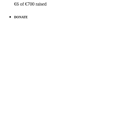
€6
of
€700
raised
DONATE