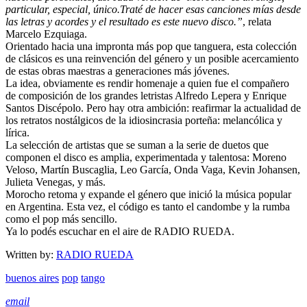
particular, especial, único.Traté de hacer esas canciones mías desde
las letras y acordes y el resultado es este nuevo disco.”
, relata
Marcelo Ezquiaga.
Orientado hacia una impronta más pop que tanguera, esta colección
de clásicos es una reinvención del género y un posible acercamiento
de estas obras maestras a generaciones más jóvenes.
La idea, obviamente es rendir homenaje a quien fue el compañero
de composición de los grandes letristas Alfredo Lepera y Enrique
Santos Discépolo. Pero hay otra ambición: reafirmar la actualidad de
los retratos nostálgicos de la idiosincrasia porteña: melancólica y
lírica.
La selección de artistas que se suman a la serie de duetos que
componen el disco es amplia, experimentada y talentosa: Moreno
Veloso, Martín Buscaglia, Leo García, Onda Vaga, Kevin Johansen,
Julieta Venegas, y más.
Morocho retoma y expande el género que inició la música popular
en Argentina. Esta vez, el código es tanto el candombe y la rumba
como el pop más sencillo.
Ya lo podés escuchar en el aire de RADIO RUEDA.
Written by:
RADIO RUEDA
buenos aires
pop
tango
email