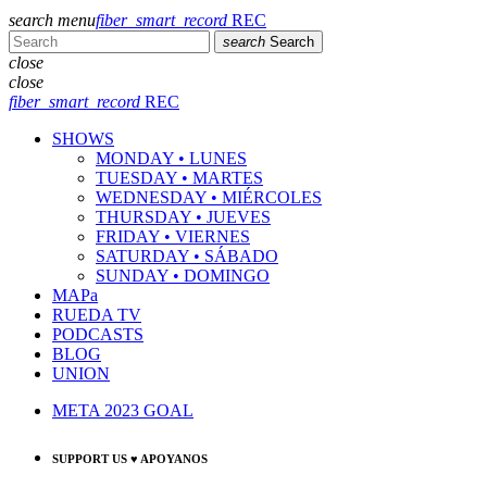
search
menu
fiber_smart_record
REC
search
Search
close
close
fiber_smart_record
REC
SHOWS
MONDAY • LUNES
TUESDAY • MARTES
WEDNESDAY • MIÉRCOLES
THURSDAY • JUEVES
FRIDAY • VIERNES
SATURDAY • SÁBADO
SUNDAY • DOMINGO
MAPa
RUEDA TV
PODCASTS
BLOG
UNION
META 2023 GOAL
SUPPORT US ♥ APOYANOS