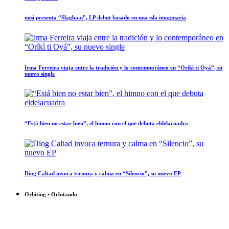
misi presenta “Slagbaai”, LP debut basado en una isla imaginaria
Irma Ferreira viaja entre la tradición y lo contemporáneo en “Oríkì ti Oyá”, su
nuevo single
“Está bien no estar bien”, el himno con el que debuta eldelacuadra
Diog Caltad invoca ternura y calma en “Silencio”, su nuevo EP
Orbiting • Orbitando