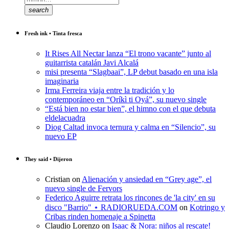
search
Fresh ink • Tinta fresca
It Rises All Nectar lanza “El trono vacante” junto al
guitarrista catalán Javi Alcalá
misi presenta “Slagbaai”, LP debut basado en una isla
imaginaria
Irma Ferreira viaja entre la tradición y lo
contemporáneo en “Oríkì ti Oyá”, su nuevo single
“Está bien no estar bien”, el himno con el que debuta
eldelacuadra
Diog Caltad invoca ternura y calma en “Silencio”, su
nuevo EP
They said • Dijeron
Cristian
on
Alienación y ansiedad en “Grey age”, el
nuevo single de Fervors
Federico Aguirre retrata los rincones de 'la city' en su
disco "Barrio" ⋆ RADIORUEDA.COM
on
Kotringo y
Cribas rinden homenaje a Spinetta
Claudio Lorenzo
on
Isaac & Nora: niños al rescate!