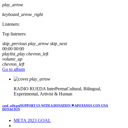
play_arrow
keyboard_arrow_right
Listeners:
Top listeners:
skip_previous
play_arrow
skip_next
00:00
00:00
playlist_play
chevron_left
volume_up
chevron_left
Go to album
play_arrow
RADIO RUEDA
InterPermaCultural, Bilingual,
Experimental, Artivist & Human
card_giftcard
SUPPORT US WITH A DONATION
❤ APOYANOS CON UNA
DONACIÓN
META 2023 GOAL