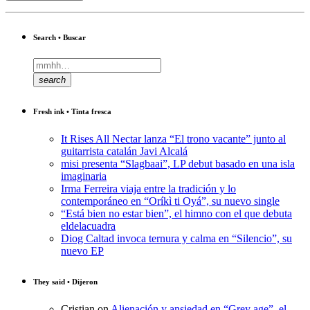
Search • Buscar
search
Fresh ink • Tinta fresca
It Rises All Nectar lanza “El trono vacante” junto al
guitarrista catalán Javi Alcalá
misi presenta “Slagbaai”, LP debut basado en una isla
imaginaria
Irma Ferreira viaja entre la tradición y lo
contemporáneo en “Oríkì ti Oyá”, su nuevo single
“Está bien no estar bien”, el himno con el que debuta
eldelacuadra
Diog Caltad invoca ternura y calma en “Silencio”, su
nuevo EP
They said • Dijeron
Cristian
on
Alienación y ansiedad en “Grey age”, el