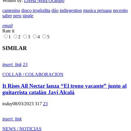
Written by:
Loreta Neira Ocampo
camenino
draco troglodita
dúo
indiegestion
musica peruana
necesito
saber
peru
single
email
Rate it
1
2
3
4
5
SIMILAR
insert_link
23
COLLAB / COLABORACION
It Rises All Nectar lanza “El trono vacante” junto al
guitarrista catalán Javi Alcalá
today
08/03/2023
317
23
insert_link
NEWS / NOTICIAS