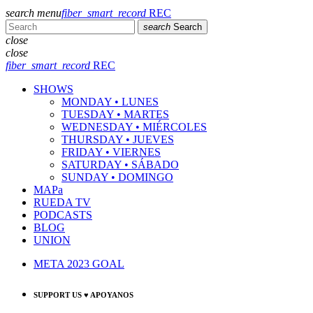
search
menu
fiber_smart_record
REC
search
Search
close
close
fiber_smart_record
REC
SHOWS
MONDAY • LUNES
TUESDAY • MARTES
WEDNESDAY • MIÉRCOLES
THURSDAY • JUEVES
FRIDAY • VIERNES
SATURDAY • SÁBADO
SUNDAY • DOMINGO
MAPa
RUEDA TV
PODCASTS
BLOG
UNION
META 2023 GOAL
SUPPORT US ♥ APOYANOS