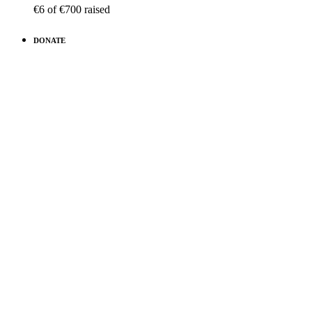
€6
of
€700
raised
DONATE