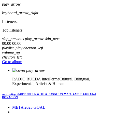
play_arrow
keyboard_arrow_right
Listeners:
Top listeners:
skip_previous
play_arrow
skip_next
00:00
00:00
playlist_play
chevron_left
volume_up
chevron_left
Go to album
play_arrow
RADIO RUEDA
InterPermaCultural, Bilingual,
Experimental, Artivist & Human
card_giftcard
SUPPORT US WITH A DONATION
❤ APOYANOS CON UNA
DONACIÓN
META 2023 GOAL