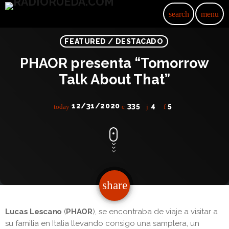
search
menu
FEATURED / DESTACADO
PHAOR presenta “Tomorrow
Talk About That”
12/31/2020
335
4
5
today
share
email
4
Lucas Lescano
(
PHAOR
), se encontraba de viaje a visitar a
su familia en Italia llevando consigo una samplera, un