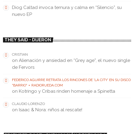
Diog Caltad invoca ternura y calma en “Silencio”, su
nuevo EP
THEY SAID • DIJERON
CRISTIAN
on
Alienación y ansiedad en “Grey age”, el nuevo single
de Fervors
FEDERICO AGUIRRE RETRATA LOS RINCONES DE 'LA CITY' EN SU DISCO
"BARRIO" ⋆ RADIORUEDA.COM
on
Kotringo y Cribas rinden homenaje a Spinetta
CLAUDIO LORENZO
on
Isaac & Nora: niños al rescate!