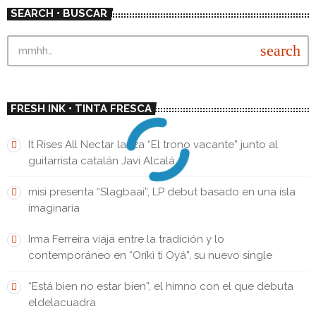
SEARCH • BUSCAR
search
FRESH INK • TINTA FRESCA
It Rises All Nectar lanza “El trono vacante” junto al
guitarrista catalán Javi Alcalá
misi presenta “Slagbaai”, LP debut basado en una isla
imaginaria
Irma Ferreira viaja entre la tradición y lo
contemporáneo en “Oríkì ti Oyá”, su nuevo single
“Está bien no estar bien”, el himno con el que debuta
eldelacuadra