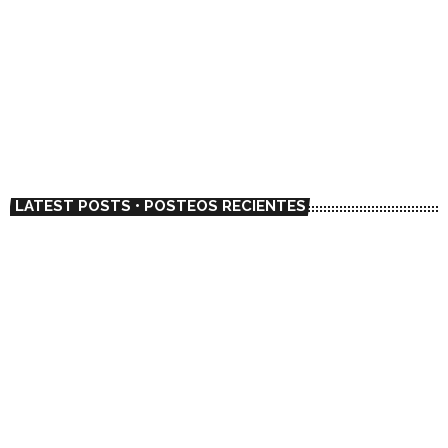
NEWS / NOTICIAS
El dúo chileno Metalengua adelanta su
primer LP con el single “La Mantequilla”
today
01/23/2023
6738
1
LATEST POSTS • POSTEOS RECIENTES