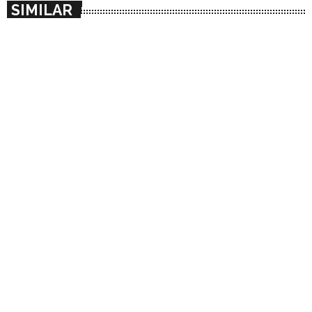
SIMILAR
insert_link
COLLAB / COLABORACION
It Rises All Nectar lanza “El trono
vacante” junto al guitarrista catalán Javi
Alcalá