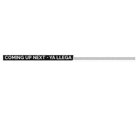
ENTREVISTAS
🛰️ Amordiscos
19:00 - 20:00
🛰️ Amordiscos
COMING UP NEXT • YA LLEGA