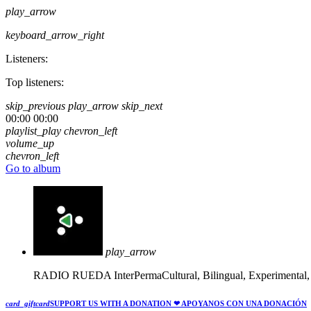
play_arrow
keyboard_arrow_right
Listeners:
Top listeners:
skip_previous
play_arrow
skip_next
00:00
00:00
playlist_play
chevron_left
volume_up
chevron_left
Go to album
play_arrow
RADIO RUEDA
InterPermaCultural, Bilingual, Experimental
card_giftcard
SUPPORT US WITH A DONATION
❤ APOYANOS CON UNA DONACIÓN