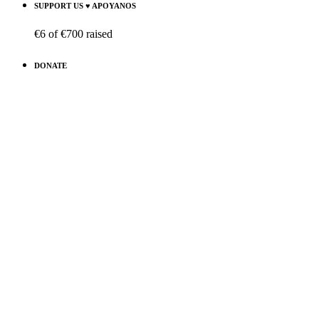
SUPPORT US ♥ APOYANOS
€6
of
€700
raised
DONATE