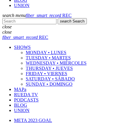
BLOG
UNION
search
menu
fiber_smart_record
REC
search
Search
close
close
fiber_smart_record
REC
SHOWS
MONDAY • LUNES
TUESDAY • MARTES
WEDNESDAY • MIÉRCOLES
THURSDAY • JUEVES
FRIDAY • VIERNES
SATURDAY • SÁBADO
SUNDAY • DOMINGO
MAPa
RUEDA TV
PODCASTS
BLOG
UNION
META 2023 GOAL