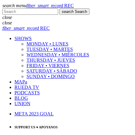
search
menu
fiber_smart_record
REC
search
Search
close
close
fiber_smart_record
REC
SHOWS
MONDAY • LUNES
TUESDAY • MARTES
WEDNESDAY • MIÉRCOLES
THURSDAY • JUEVES
FRIDAY • VIERNES
SATURDAY • SÁBADO
SUNDAY • DOMINGO
MAPa
RUEDA TV
PODCASTS
BLOG
UNION
META 2023 GOAL
SUPPORT US ♥ APOYANOS