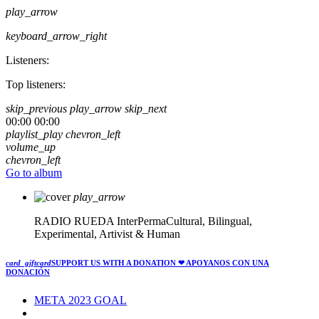
play_arrow
keyboard_arrow_right
Listeners:
Top listeners:
skip_previous
play_arrow
skip_next
00:00
00:00
playlist_play
chevron_left
volume_up
chevron_left
Go to album
play_arrow
RADIO RUEDA
InterPermaCultural, Bilingual,
Experimental, Artivist & Human
card_giftcard
SUPPORT US WITH A DONATION
❤ APOYANOS CON UNA
DONACIÓN
META 2023 GOAL