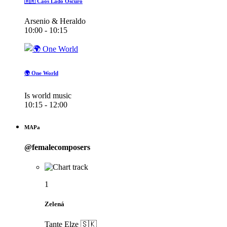
🇦🇷 Caos Lado Oscuro
Arsenio & Heraldo
10:00 - 10:15
🌍 One World
Is world music
10:15 - 12:00
MAPa
@femalecomposers
1
Zelená
Tante Elze 🇸🇰