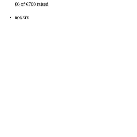
€6
of
€700
raised
DONATE