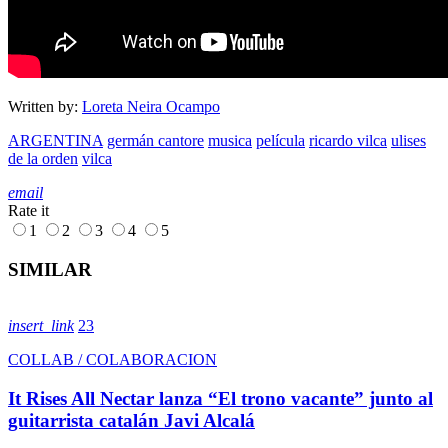
Written by:
Loreta Neira Ocampo
ARGENTINA
germán cantore
musica
película
ricardo vilca
ulises
de la orden
vilca
email
Rate it
1
2
3
4
5
SIMILAR
insert_link
23
COLLAB / COLABORACION
It Rises All Nectar lanza “El trono vacante” junto al
guitarrista catalán Javi Alcalá