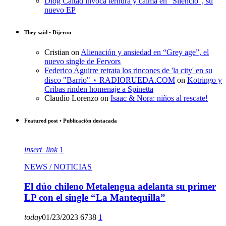
Diog Caltad invoca ternura y calma en “Silencio”, su
nuevo EP
They said • Dijeron
Cristian
on
Alienación y ansiedad en “Grey age”, el
nuevo single de Fervors
Federico Aguirre retrata los rincones de 'la city' en su
disco "Barrio" ⋆ RADIORUEDA.COM
on
Kotringo y
Cribas rinden homenaje a Spinetta
Claudio Lorenzo
on
Isaac & Nora: niños al rescate!
Featured post • Publicación destacada
insert_link
1
NEWS / NOTICIAS
El dúo chileno Metalengua adelanta su primer
LP con el single “La Mantequilla”
today
01/23/2023
6738
1