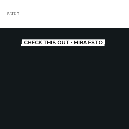
RATE IT
CHECK THIS OUT • MIRA ESTO
ENTREVISTAS
🇦🇷 Lo mejor de Ronda