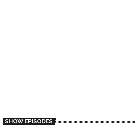
SATELLITE / SATÉLITE
Manuel Palacios
SHOW EPISODES