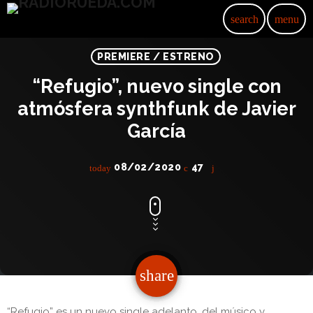
search
menu
PREMIERE / ESTRENO
“Refugio”, nuevo single con
atmósfera synthfunk de Javier
García
08/02/2020
47
today
share
email
“Refugio” es un nuevo single adelanto, del músico y