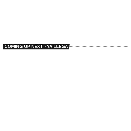
HOUSE
🇦🇷 Magnetik Sounds
06:00 - 07:00
🇦🇷 Magnetik Sounds
COMING UP NEXT • YA LLEGA