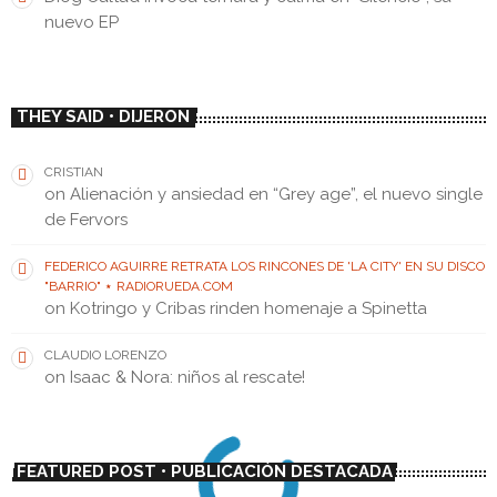
nuevo EP
THEY SAID • DIJERON
CRISTIAN
on
Alienación y ansiedad en “Grey age”, el nuevo single
de Fervors
FEDERICO AGUIRRE RETRATA LOS RINCONES DE 'LA CITY' EN SU DISCO
"BARRIO" ⋆ RADIORUEDA.COM
on
Kotringo y Cribas rinden homenaje a Spinetta
CLAUDIO LORENZO
on
Isaac & Nora: niños al rescate!
FEATURED POST • PUBLICACIÓN DESTACADA