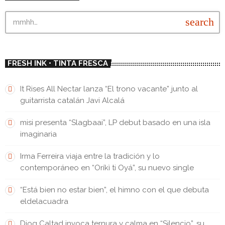
search
FRESH INK • TINTA FRESCA
It Rises All Nectar lanza “El trono vacante” junto al
guitarrista catalán Javi Alcalá
misi presenta “Slagbaai”, LP debut basado en una isla
imaginaria
Irma Ferreira viaja entre la tradición y lo
contemporáneo en “Oríkì ti Oyá”, su nuevo single
“Está bien no estar bien”, el himno con el que debuta
eldelacuadra
Diog Caltad invoca ternura y calma en “Silencio”, su