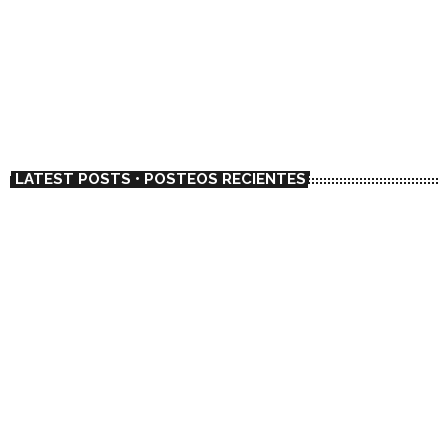
El dúo chileno Metalengua adelanta su
primer LP con el single “La Mantequilla”
today
01/23/2023
6738
1
LATEST POSTS • POSTEOS RECIENTES