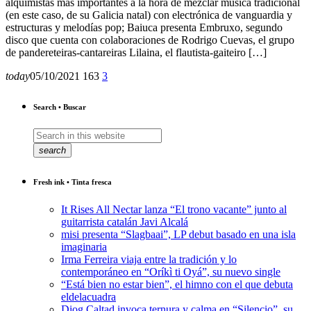
alquimistas más importantes a la hora de mezclar música tradicional
(en este caso, de su Galicia natal) con electrónica de vanguardia y
estructuras y melodías pop; Baiuca presenta Embruxo, segundo
disco que cuenta con colaboraciones de Rodrigo Cuevas, el grupo
de pandereteiras-cantareiras Lilaina, el flautista-gaiteiro […]
today
05/10/2021
163
3
Search • Buscar
search
Fresh ink • Tinta fresca
It Rises All Nectar lanza “El trono vacante” junto al
guitarrista catalán Javi Alcalá
misi presenta “Slagbaai”, LP debut basado en una isla
imaginaria
Irma Ferreira viaja entre la tradición y lo
contemporáneo en “Oríkì ti Oyá”, su nuevo single
“Está bien no estar bien”, el himno con el que debuta
eldelacuadra
Diog Caltad invoca ternura y calma en “Silencio”, su