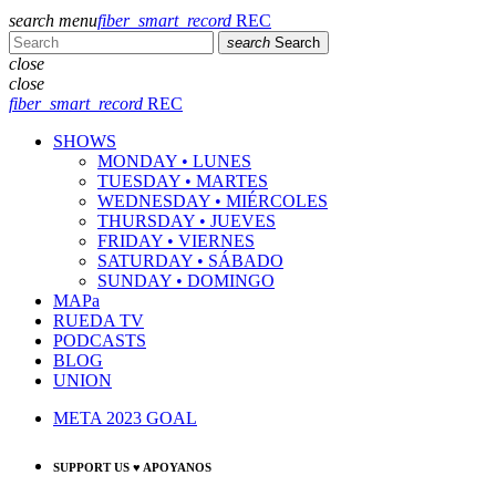
search
menu
fiber_smart_record
REC
search
Search
close
close
fiber_smart_record
REC
SHOWS
MONDAY • LUNES
TUESDAY • MARTES
WEDNESDAY • MIÉRCOLES
THURSDAY • JUEVES
FRIDAY • VIERNES
SATURDAY • SÁBADO
SUNDAY • DOMINGO
MAPa
RUEDA TV
PODCASTS
BLOG
UNION
META 2023 GOAL
SUPPORT US ♥ APOYANOS