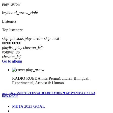
play_arrow
keyboard_arrow_right
Listeners:
Top listeners:
skip_previous
play_arrow
skip_next
00:00
00:00
playlist_play
chevron_left
volume_up
chevron_left
Go to album
play_arrow
RADIO RUEDA
InterPermaCultural, Bilingual,
Experimental, Artivist & Human
card_giftcard
SUPPORT US WITH A DONATION
❤ APOYANOS CON UNA
DONACIÓN
META 2023 GOAL