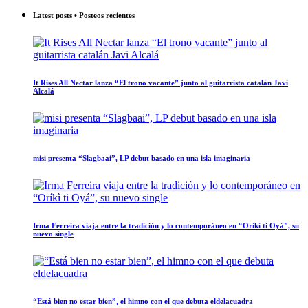
Latest posts • Posteos recientes
It Rises All Nectar lanza “El trono vacante” junto al guitarrista catalán Javi
Alcalá
misi presenta “Slagbaai”, LP debut basado en una isla imaginaria
Irma Ferreira viaja entre la tradición y lo contemporáneo en “Oríkì ti Oyá”, su
nuevo single
“Está bien no estar bien”, el himno con el que debuta eldelacuadra