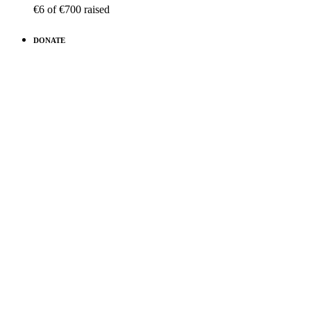
€6
of
€700
raised
DONATE