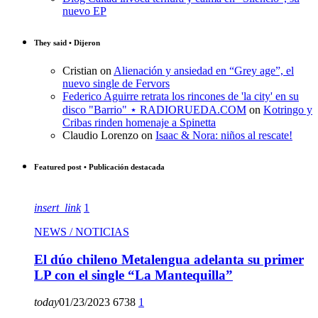
nuevo EP
They said • Dijeron
Cristian
on
Alienación y ansiedad en “Grey age”, el
nuevo single de Fervors
Federico Aguirre retrata los rincones de 'la city' en su
disco "Barrio" ⋆ RADIORUEDA.COM
on
Kotringo y
Cribas rinden homenaje a Spinetta
Claudio Lorenzo
on
Isaac & Nora: niños al rescate!
Featured post • Publicación destacada
insert_link
1
NEWS / NOTICIAS
El dúo chileno Metalengua adelanta su primer
LP con el single “La Mantequilla”
today
01/23/2023
6738
1