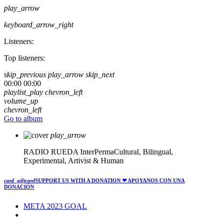
play_arrow
keyboard_arrow_right
Listeners:
Top listeners:
skip_previous
play_arrow
skip_next
00:00
00:00
playlist_play
chevron_left
volume_up
chevron_left
Go to album
play_arrow
RADIO RUEDA
InterPermaCultural, Bilingual,
Experimental, Artivist & Human
card_giftcard
SUPPORT US WITH A DONATION
❤ APOYANOS CON UNA
DONACIÓN
META 2023 GOAL