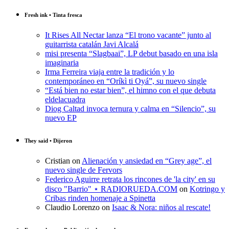
Fresh ink • Tinta fresca
It Rises All Nectar lanza “El trono vacante” junto al
guitarrista catalán Javi Alcalá
misi presenta “Slagbaai”, LP debut basado en una isla
imaginaria
Irma Ferreira viaja entre la tradición y lo
contemporáneo en “Oríkì ti Oyá”, su nuevo single
“Está bien no estar bien”, el himno con el que debuta
eldelacuadra
Diog Caltad invoca ternura y calma en “Silencio”, su
nuevo EP
They said • Dijeron
Cristian
on
Alienación y ansiedad en “Grey age”, el
nuevo single de Fervors
Federico Aguirre retrata los rincones de 'la city' en su
disco "Barrio" ⋆ RADIORUEDA.COM
on
Kotringo y
Cribas rinden homenaje a Spinetta
Claudio Lorenzo
on
Isaac & Nora: niños al rescate!