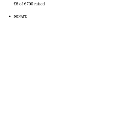
€6
of
€700
raised
DONATE