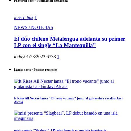
Featured post • Publicación destacada
insert_link
1
NEWS / NOTICIAS
El dúo chileno Metalengua adelanta su primer
LP con el single “La Mantequilla”
today
01/23/2023
6738
1
Latest posts • Posteos recientes
It Rises All Nectar lanza “El trono vacante” junto al guitarrista catalán Javi
Alcalá
misi presenta “Slagbaai”, LP debut basado en una isla imaginaria