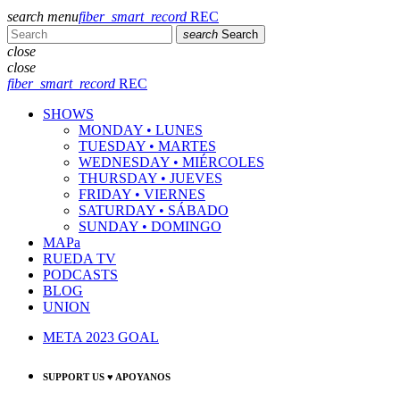
search
menu
fiber_smart_record
REC
search
Search
close
close
fiber_smart_record
REC
SHOWS
MONDAY • LUNES
TUESDAY • MARTES
WEDNESDAY • MIÉRCOLES
THURSDAY • JUEVES
FRIDAY • VIERNES
SATURDAY • SÁBADO
SUNDAY • DOMINGO
MAPa
RUEDA TV
PODCASTS
BLOG
UNION
META 2023 GOAL
SUPPORT US ♥ APOYANOS