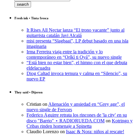
search
Fresh ink • Tinta fresca
It Rises All Nectar lanza “El trono vacante” junto al
guitarrista catalán Javi Alcalá
misi presenta “Slagbaai”, LP debut basado en una isla
imaginaria
Irma Ferreira viaja entre la tradición y lo
contemporáneo en “Oríkì ti Oyá”, su nuevo single
“Está bien no estar bien”, el himno con el que debuta
eldelacuadra
Diog Caltad invoca ternura y calma en “Silencio”, su
nuevo EP
They said • Dijeron
Cristian
on
Alienación y ansiedad en “Grey age”, el
nuevo single de Fervors
Federico Aguirre retrata los rincones de 'la city' en su
disco "Barrio" ⋆ RADIORUEDA.COM
on
Kotringo y
Cribas rinden homenaje a Spinetta
Claudio Lorenzo
on
Isaac & Nora: niños al rescate!