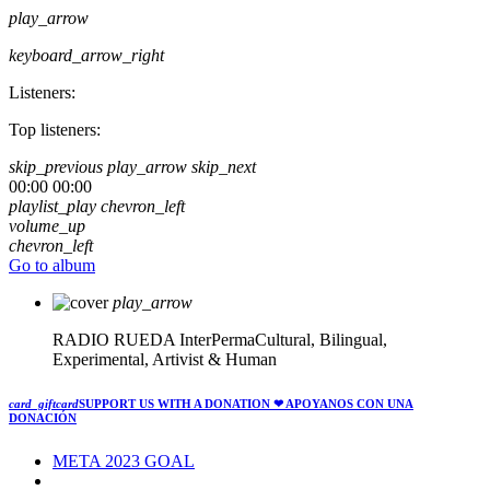
play_arrow
keyboard_arrow_right
Listeners:
Top listeners:
skip_previous
play_arrow
skip_next
00:00
00:00
playlist_play
chevron_left
volume_up
chevron_left
Go to album
play_arrow
RADIO RUEDA
InterPermaCultural, Bilingual,
Experimental, Artivist & Human
card_giftcard
SUPPORT US WITH A DONATION
❤ APOYANOS CON UNA
DONACIÓN
META 2023 GOAL