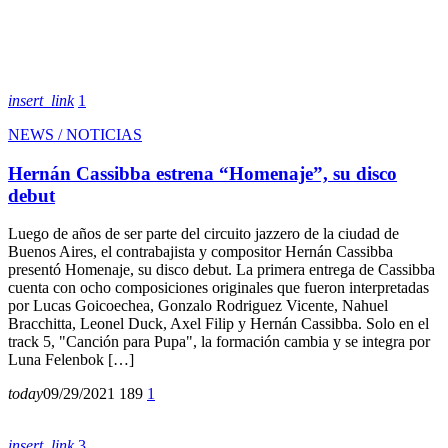
insert_link
1
NEWS / NOTICIAS
Hernán Cassibba estrena “Homenaje”, su disco
debut
Luego de años de ser parte del circuito jazzero de la ciudad de
Buenos Aires, el contrabajista y compositor Hernán Cassibba
presentó Homenaje, su disco debut. La primera entrega de Cassibba
cuenta con ocho composiciones originales que fueron interpretadas
por Lucas Goicoechea, Gonzalo Rodriguez Vicente, Nahuel
Bracchitta, Leonel Duck, Axel Filip y Hernán Cassibba. Solo en el
track 5, "Canción para Pupa", la formación cambia y se integra por
Luna Felenbok […]
today
09/29/2021
189
1
insert_link
3