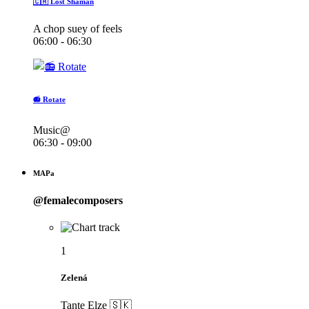
🇨🇦 Lost Shaman
A chop suey of feels
06:00 - 06:30
📻 Rotate
Music@
06:30 - 09:00
MAPa
@femalecomposers
1
Zelená
Tante Elze 🇸🇰