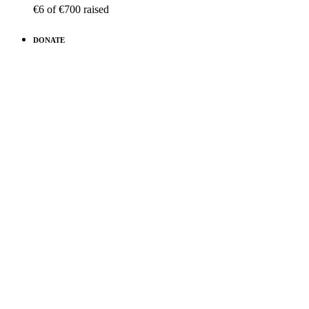
€6
of
€700
raised
DONATE