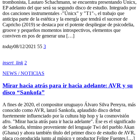
trombonista, Lautaro Schachmann, se encuentra presentando Únicx,
EP adelanto del que será su segundo disco de estudio. Integrado por
dos canciones instrumentales -"Únicx" y "T1"-, el trabajo que
anticipa parte de la estética y la energía que tendrá el sucesor de
Capricho (2019) se destaca por el potente despliegue de psicodelia,
groove y pequeños momentos introspectivos, elementos que
conviven en pos de generar una […]
today
08/12/2021
55
3
insert_link
2
NEWS / NOTICIAS
Mirar hacia atrás para ir hacia adelante: AVR y su
disco “Sankofa”
A fines de 2020, el compositor uruguayo Álvaro Silva Pereyra, más
conocido como AVR, lanzó Sankofa, aplaudido disco debut
fuertemente influenciado por la cultura hip hop y la cosmovisión
afro. "Mirar hacia atrás para ir hacia adelante". Ése es el significado
de Sankofa, término proveniente del lenguaje Twi del pueblo Akan
(Ghana) y ahora también título del primer disco de estudio de AVR,
placa co-producida junto al músico y productor Felipe Fuentes […]