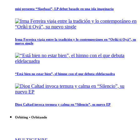
misi presenta “Slagbaai”, LP debut basado en una isla imaginaria
Irma Ferreira viaja entre la tradición y lo contemporáneo en “Oríkì ti Oyá”, su
nuevo single
“Está bien no estar bien”, el himno con el que debuta eldelacuadra
Diog Caltad invoca ternura y calma en “Silencio”, su nuevo EP
Orbiting • Orbitando