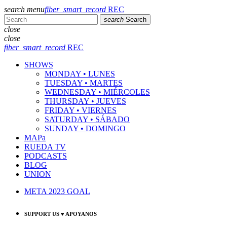
search
menu
fiber_smart_record
REC
search
Search
close
close
fiber_smart_record
REC
SHOWS
MONDAY • LUNES
TUESDAY • MARTES
WEDNESDAY • MIÉRCOLES
THURSDAY • JUEVES
FRIDAY • VIERNES
SATURDAY • SÁBADO
SUNDAY • DOMINGO
MAPa
RUEDA TV
PODCASTS
BLOG
UNION
META 2023 GOAL
SUPPORT US ♥ APOYANOS