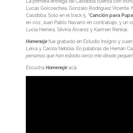
La primera entrega de Cassibba cuenta con ocho
Lucas Goicoechea, Gonzalo Rodriguez Vicente, Na
Cassibba. Solo en el track 5, “
Canción para Pup
en voz, Juan Pablo Navarro en contrabajo, y un 
Lucía Herrera, Silvina Álvarez y Karmen Renkar.
Homenaje
fue grabado en Estudio Insigno y cuent
Leiva y Carola Nebbia. En palabras de Hernán Cas
personas que han estado cerca mío desde pequeñ
Escucha
Homenaje
acá: