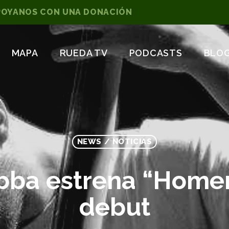
POYANOS CON UNA DONACIÓN
MAPA
RUEDA TV
PODCASTS
BLO
NEWS / NOTICIAS
bba estrena “Homena
debut