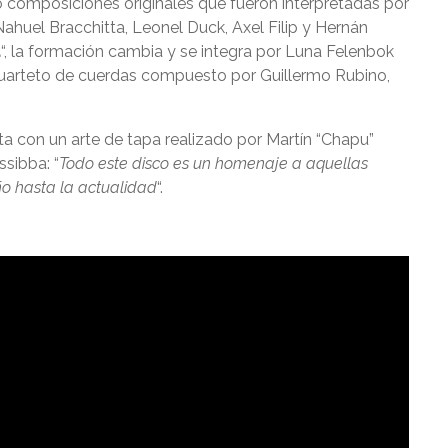
 composiciones originales que fueron interpretadas por
huel Bracchitta, Leonel Duck, Axel Filip y Hernán
a
“, la formación cambia y se integra por Luna Felenbok
cuarteto de cuerdas compuesto por Guillermo Rubino,
a con un arte de tapa realizado por Martín “Chapu”
sibba: “
Todo este disco es un homenaje a aquellas
o hasta la actualidad
“.