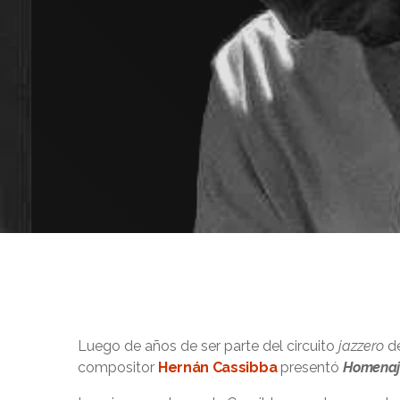
Luego de años de ser parte del circuito
jazzero
de
compositor
Hernán Cassibba
presentó
Homenaj