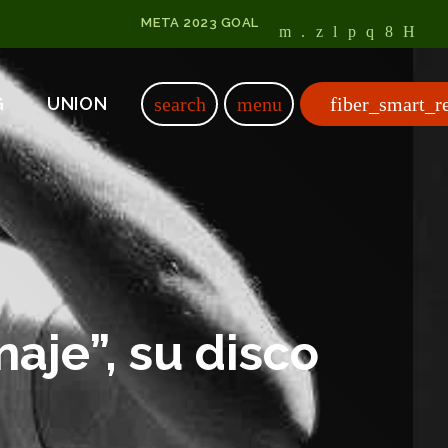
META 2023 GOAL
fiber_smart_r
search
menu
G
UNION
je”, su disco