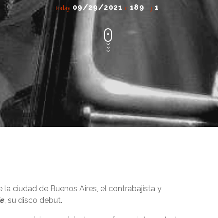
09/29/2021
189
1
today
 la ciudad de Buenos Aires, el contrabajista y
e
, su disco debut.