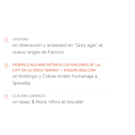
THEY SAID • DIJERON
CRISTIAN
on
Alienación y ansiedad en “Grey age”, el
nuevo single de Fervors
FEDERICO AGUIRRE RETRATA LOS RINCONES DE 'LA
CITY' EN SU DISCO "BARRIO" ⋆ RADIORUEDA.COM
on
Kotringo y Cribas rinden homenaje a
Spinetta
CLAUDIO LORENZO
on
Isaac & Nora: niños al rescate!
FEATURED POST • PUBLICACIÓN DESTACADA