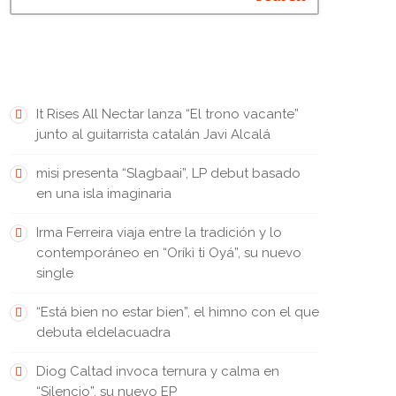
FRESH INK • TINTA FRESCA
It Rises All Nectar lanza “El trono vacante”
junto al guitarrista catalán Javi Alcalá
misi presenta “Slagbaai”, LP debut basado
en una isla imaginaria
Irma Ferreira viaja entre la tradición y lo
contemporáneo en “Oríkì ti Oyá”, su nuevo
single
“Está bien no estar bien”, el himno con el que
debuta eldelacuadra
Diog Caltad invoca ternura y calma en
“Silencio”, su nuevo EP