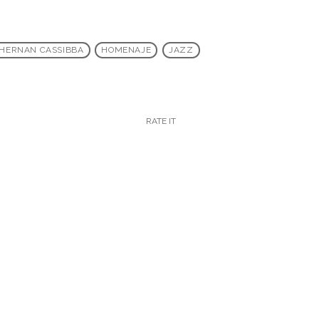
HERNAN CASSIBBA
HOMENAJE
JAZZ
RATE IT
k
insert_link